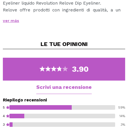
Eyeliner liquido Revolution Relove Dip Eyeliner.
Relove offre prodotti con ingredienti di qualità, a un
prezzo più conveniente.
ver más
Un eyeliner super pigmentato e ideale per creare linee
precise e perfette.
LE TUE
OPINIONI
Questo eyeliner a lunga durata è dotato di un
applicatore a forma di penna, che consente
un'applicazione semplice e controllata in ogni
momento.
3.90
Cruelty free.
Scrivi una recensione
Vegan.
Riepilogo recensioni
5
59%
4
14%
3
3%