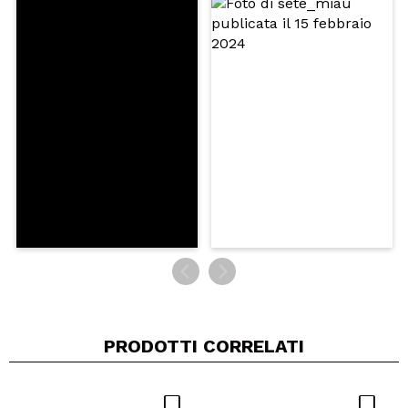
Consiglieresti questo acquisto?
Si
No
5/5
INVIA
PRODOTTI CORRELATI