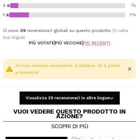
2
7%
1
17%
Ci sono
29
recensione/i globali su questo prodotto
(0 nella
tua lingua)
PIÙ VOTATE
PIÙ VECCHIE
PIÙ RECENTI
Ancora nessuna recensione in italiano. Sii il primo
a recensire!
Visualizza 29 recensione/i in altre lingue
VUOI VEDERE QUESTO PRODOTTO IN
AZIONE?
SCOPRI DI PIÙ
Condividi un video o una foto
Il tuo video potrebbe essere il primo. Immaginalo...