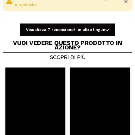
a recensire!
Visualizza 7 recensione/i in altre lingue
VUOI VEDERE QUESTO PRODOTTO IN
AZIONE?
SCOPRI DI PIÙ
Condividi un video o una foto
Il tuo video potrebbe essere il primo. Immaginalo...
Consiglieresti questo acquisto?
Si
No
5/5
INVIA