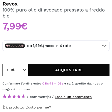
VOGLIO REGISTRARMI
Revox
100% puro olio di avocado pressato a freddo
Creando un account su Maquibeauty.it potrai fare i tuoi
bio
acquisti velocemente, controllare lo stato dei tuoi ordini e
consultare le tue operazioni precedenti.
7,99€
CREARE UN ACCOUNT
ACQUISTARE
Confermare l'ordine entro
03
h
:
46
m
:
03
s
e sarà spedito dal nostro
magazzino
domani
7 comment(s) /
Lascia un commento
È il prodotto giusto per me?