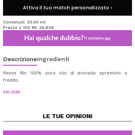
Attiva il tuo match personalizzato ›
Contenuti: 30.00 ml
Prezzo x 100 Ml: 26,63€
Hai qualche dubbio?
Ti aiutiamo
qui
Descrizione
Ingredienti
Revox Bio 100% puro olio di avocado spremuto a
freddo.
Un olio che proviene dall'albero di avocado (Persea
ver más
Americana) è un membro della famiglia delle
Lauraceae ed è originario del Messico e dell'America
centrale.
LE TUE
OPINIONI
Questo olio puro è ricco di sostanze nutritive come
aminoacidi e vitamine C, D, E e A, essenziali per capelli
e pelle dall'aspetto sano.