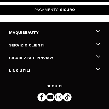
PAGAMENTO
SICURO
MAQUIBEAUTY
Chi siamo
SERVIZIO CLIENTI
Offerte di lavoro
Spedizioni & Resi
SICUREZZA E PRIVACY
Gift Cards
Recesso / Resi
Termini e condizioni
LINK UTILI
Metodi di pagamamento
Informativa sulla privacy
Contattaci
Politica Cookies
SEGUICI
Risoluzione delle controversie online (ODR)