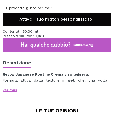
È il prodotto giusto per me?
Attiva il tuo match personalizzato ›
Contenuti: 50.00 ml
Prezzo x 100 Ml: 13,98€
Hai qualche dubbio?
Ti aiutiamo
qui
Descrizione
Revox Japanese Routine Crema viso leggera.
Formula attiva dalla texture in gel, che, una volta
assorbita dalla pelle, ammorbidisce e idrata
ver más
immediatamente la pelle.
Ricco di acido ialuronico, che trattiene l'acqua
nell'epidermide per un'idratazione duratura, olio di soia,
LE TUE
OPINIONI
che rinforza ed elasticizza la pelle, fiori di ciliegio, che