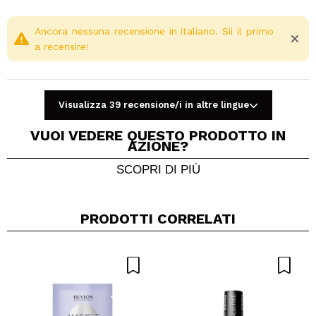
Ancora nessuna recensione in italiano. Sii il primo
a recensire!
Visualizza 39 recensione/i in altre lingue
VUOI VEDERE QUESTO PRODOTTO IN
AZIONE?
SCOPRI DI PIÙ
Condividi un video o una foto
Il tuo video potrebbe essere il primo. Immaginalo...
PRODOTTI CORRELATI
Consiglieresti questo acquisto?
Si
No
5/5
INVIA