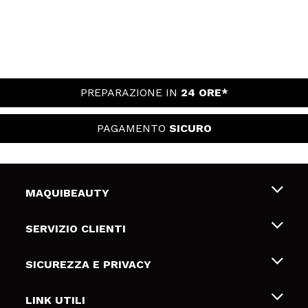
PREPARAZIONE IN
24 ORE*
PAGAMENTO
SICURO
MAQUIBEAUTY
Chi siamo
SERVIZIO CLIENTI
Offerte di lavoro
Spedizioni & Resi
SICUREZZA E PRIVACY
Gift Cards
Recesso / Resi
Termini e condizioni
LINK UTILI
Metodi di pagamamento