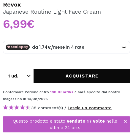
VOGLIO REGISTRARMI
Revox
Japanese Routine Light Face Cream
Creando un account su Maquibeauty.it potrai fare i tuoi
acquisti velocemente, controllare lo stato dei tuoi ordini e
6,99€
consultare le tue operazioni precedenti.
CREARE UN ACCOUNT
ACQUISTARE
Confermare l'ordine entro
19
h
:
06
m
:
16
s
e sarà spedito dal nostro
magazzino
in 10/08/2026
39 comment(s) /
Lascia un commento
Questo prodotto è stato
venduto 17 volte
nelle
ultime 24 ore.