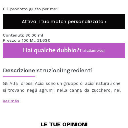
È il prodotto giusto per me?
Attiva il tuo match personalizzato ›
Contenuti: 30.00 ml
Prezzo x 100 Ml: 21,63€
Hai qualche dubbio?
Ti aiutiamo
qui
Descrizione
Istruzioni
Ingredienti
Gli Alfa Idrossi Acidi sono un gruppo di acidi naturali che
si trovano negli agrumi, nella canna da zucchero, nel
succo di pomodoro, nelle mele e nell'uva, tra gli altri
ver más
frutti.
Servono ad esfoliare gli strati superficiali e quindi a
ottenere una pelle liscia e fresca.
LE TUE
OPINIONI
Questa soluzione peeling combatte i toni della pelle