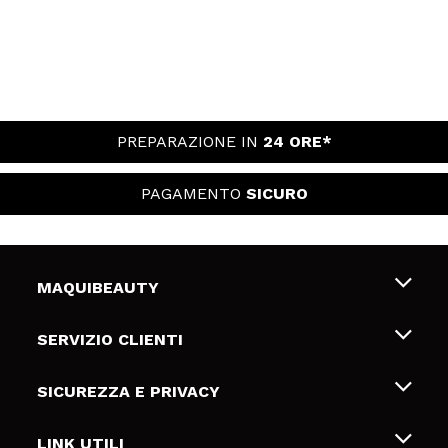
PREPARAZIONE IN
24 ORE*
PAGAMENTO
SICURO
MAQUIBEAUTY
Chi siamo
SERVIZIO CLIENTI
Offerte di lavoro
Spedizioni & Resi
SICUREZZA E PRIVACY
Gift Cards
Recesso / Resi
Termini e condizioni
LINK UTILI
Metodi di pagamamento