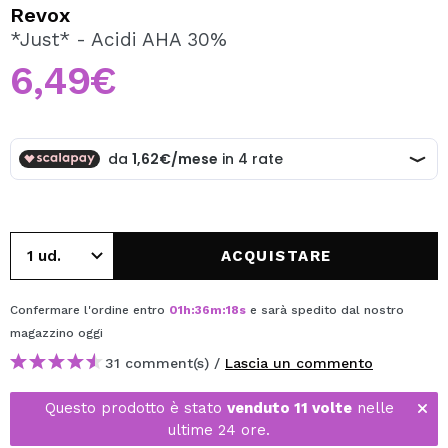
VOGLIO REGISTRARMI
Revox
*Just* - Acidi AHA 30%
Creando un account su Maquibeauty.it potrai fare i tuoi
acquisti velocemente, controllare lo stato dei tuoi ordini e
6,49€
consultare le tue operazioni precedenti.
CREARE UN ACCOUNT
ACQUISTARE
Confermare l'ordine entro
01
h
:
36
m
:
18
s
e sarà spedito dal nostro
magazzino
oggi
31 comment(s) /
Lascia un commento
Questo prodotto è stato
venduto 11 volte
nelle
ultime 24 ore.