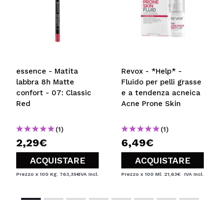
essence - Matita
Revox - *Help* -
labbra 8h Matte
Fluido per pelli grasse
confort - 07: Classic
e a tendenza acneica
Red
Acne Prone Skin
(1)
(1)
2,29€
6,49€
ACQUISTARE
ACQUISTARE
Prezzo x 100 Kg: 763,35€
IVA Incl.
Prezzo x 100 Ml: 21,63€
IVA Incl.