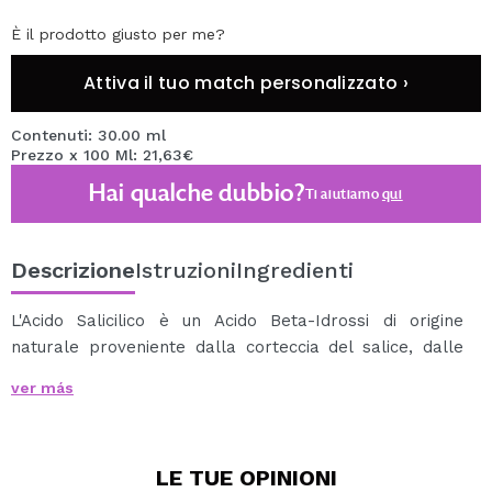
È il prodotto giusto per me?
Attiva il tuo match personalizzato ›
Contenuti: 30.00 ml
Prezzo x 100 Ml: 21,63€
Hai qualche dubbio?
Ti aiutiamo
qui
Descrizione
Istruzioni
Ingredienti
L'Acido Salicilico è un Acido Beta-Idrossi di origine
naturale proveniente dalla corteccia del salice, dalle
foglie di gaultheria e dalla corteccia di betulla dolce.
ver más
Questo Acido è un esfoliante efficace che pulisce
profondamente, penetrando nei pori ostruiti della
pelle, eliminando le cellule morte e l'eccesso di sebo.
LE TUE
OPINIONI
Otterrai una pelle uniforme, fresca e senza macchie.