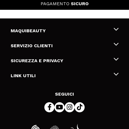
PAGAMENTO
SICURO
MAQUIBEAUTY
Chi siamo
SERVIZIO CLIENTI
Offerte di lavoro
Spedizioni & Resi
SICUREZZA E PRIVACY
Gift Cards
Recesso / Resi
Termini e condizioni
LINK UTILI
Metodi di pagamamento
Informativa sulla privacy
Contattaci
Politica Cookies
SEGUICI
Risoluzione delle controversie online (ODR)