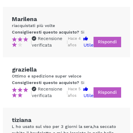
Marilena
riacquistati più volte
Consiglieresti questo acquisto?
Si
Recensione
Hace 4
Rispondi
|
|
verificata
Utile
años
graziella
Condividi un video o una foto
Ottimo e spedizione super veloce
Il tuo video potrebbe essere il primo. Immaginalo...
Consiglieresti questo acquisto?
Si
Recensione
Hace 5
Rispondi
|
|
verificata
Utile
años
Consiglieresti questo acquisto?
Si
No
5/5
tiziana
INVIA
L ho usato sul viso per 3 giorni la sera,ha seccato