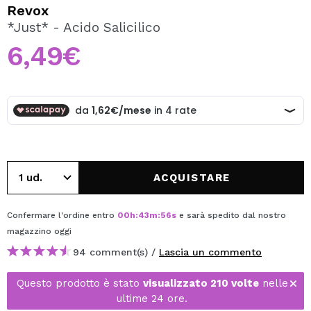
VOGLIO REGISTRARMI
Revox
*Just* - Acido Salicilico
Creando un account su Maquibeauty.it potrai fare i tuoi
acquisti velocemente, controllare lo stato dei tuoi ordini e
6,49€
consultare le tue operazioni precedenti.
CREARE UN ACCOUNT
ACQUISTARE
Confermare l'ordine entro
00
h
:
43
m
:
56
s
e sarà spedito dal nostro
magazzino
oggi
94 comment(s) /
Lascia un commento
Questo prodotto è stato
visualizzato 210 volte
nelle
ultime 24 ore.