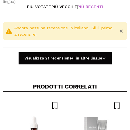
lingua)
PIÙ VOTATE
PIÙ VECCHIE
PIÙ RECENTI
Ancora nessuna recensione in italiano. Sii il primo
a recensire!
Visualizza 21 recensione/i in altre lingue
PRODOTTI CORRELATI
Condividi un video o una foto
Il tuo video potrebbe essere il primo. Immaginalo...
Consiglieresti questo acquisto?
Si
No
5/5