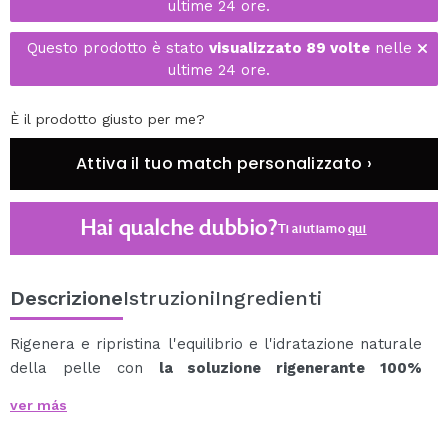
ultime 24 ore.
Questo prodotto è stato
visualizzato 89 volte
nelle
ultime 24 ore.
È il prodotto giusto per me?
Attiva il tuo match personalizzato ›
Hai qualche dubbio?
Ti aiutiamo
qui
Descrizione
Istruzioni
Ingredienti
Rigenera e ripristina l'equilibrio e l'idratazione naturale
della pelle con
la soluzione rigenerante 100%
centella asiatica di Revox Just.
ver más
L'estratto di centella asiatica è una potente fonte di
sostanze bioattive e aminoacidi che aiutano a