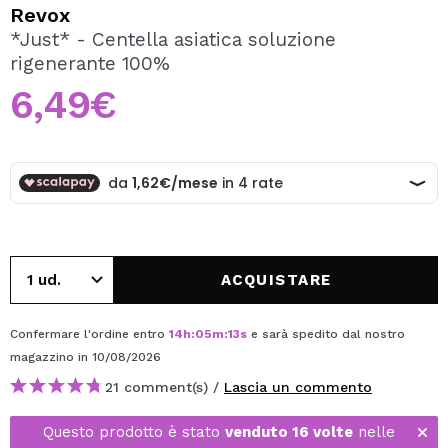
VOGLIO REGISTRARMI
Revox
*Just* - Centella asiatica soluzione
Creando un account su Maquibeauty.it potrai fare i tuoi
rigenerante 100%
acquisti velocemente, controllare lo stato dei tuoi ordini e
consultare le tue operazioni precedenti.
6,49€
CREARE UN ACCOUNT
ACQUISTARE
Confermare l'ordine entro
14
h
:
05
m
:
13
s
e sarà spedito dal nostro
magazzino
in 10/08/2026
21 comment(s) /
Lascia un commento
Questo prodotto è stato
venduto 16 volte
nelle