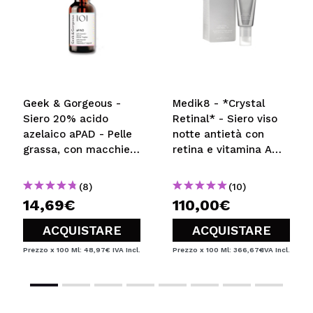
INVIA
Geek & Gorgeous -
Medik8 - *Crystal
Siero 20% acido
Retinal* - Siero viso
azelaico aPAD - Pelle
notte antietà con
grassa, con macchie o
retina e vitamina A
arrossamento
ultra resistente
Crystal Retinal 10
(8)
(10)
14,69€
110,00€
ACQUISTARE
ACQUISTARE
Prezzo x 100 Ml: 48,97€
IVA Incl.
Prezzo x 100 Ml: 366,67€
IVA Incl.