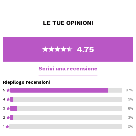
acido ialuronico.
Il collagene a basso peso molecolare penetra in
profondità nella pelle, aumentandone il livello di
LE TUE
OPINIONI
idratazione.
Questo complesso idratante agisce in profondità e
riduce le linee sottili per una pelle visibilmente
ringiovanita.
4.75
Questo siero a base di amminoacidi collagene e acido
ialuronico è adatto per ridurre i segni visibili
dell'invecchiamento.
Scrivi una recensione
Riepilogo recensioni
5
87%
4
3%
3
6%
2
3%
1
0%