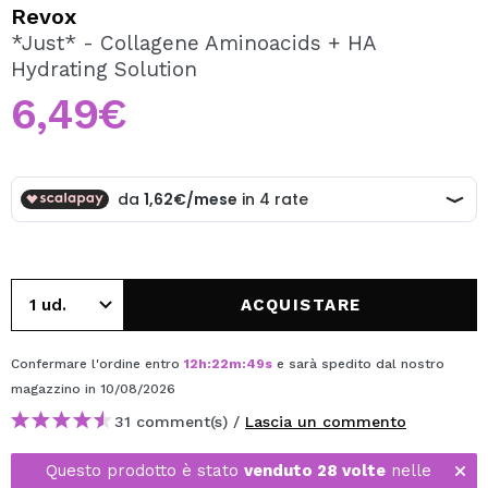
VOGLIO REGISTRARMI
Revox
*Just* - Collagene Aminoacids + HA
Creando un account su Maquibeauty.it potrai fare i tuoi
Hydrating Solution
acquisti velocemente, controllare lo stato dei tuoi ordini e
consultare le tue operazioni precedenti.
6,49€
CREARE UN ACCOUNT
ACQUISTARE
Confermare l'ordine entro
12
h
:
22
m
:
49
s
e sarà spedito dal nostro
magazzino
in 10/08/2026
31 comment(s) /
Lascia un commento
Questo prodotto è stato
venduto 28 volte
nelle