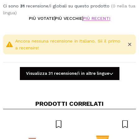
Ci sono
31
recensione/i globali su questo prodotto
(0 nella tua
lingua)
PIÙ VOTATE
PIÙ VECCHIE
PIÙ RECENTI
Ancora nessuna recensione in italiano. Sii il primo
a recensire!
Visualizza 31 recensione/i in altre lingue
PRODOTTI CORRELATI
Condividi un video o una foto
Il tuo video potrebbe essere il primo. Immaginalo...
Consiglieresti questo acquisto?
Si
No