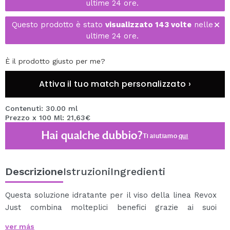
ultime 24 ore.
Questo prodotto è stato
visualizzato 143 volte
nelle
ultime 24 ore.
È il prodotto giusto per me?
Attiva il tuo match personalizzato ›
Contenuti: 30.00 ml
Prezzo x 100 Ml: 21,63€
Hai qualche dubbio?
Ti aiutiamo
qui
Descrizione
Istruzioni
Ingredienti
Questa soluzione idratante per il viso della linea Revox
Just combina molteplici benefici grazie ai suoi
ingredienti idratanti come collagene, allantoina, urea e
ver más