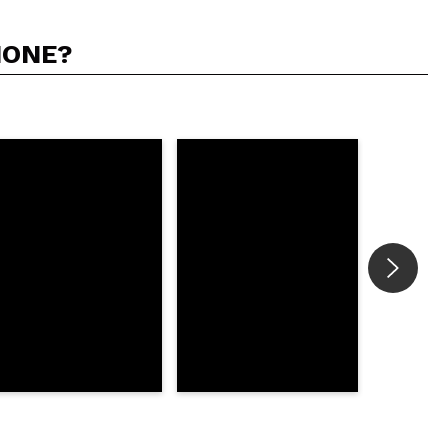
IONE?
5