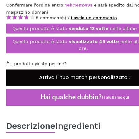
Confermare l'ordine entro
14
h
:
14
m
:
49
s
e sarà spedito dal n
MAQUIFARMA
magazzino
domani
KOREA ZONE
8 comment(s) /
Lascia un commento
Questo prodotto è stato
venduto 13 volte
nelle ultime 
TRAVEL SIZE
Questo prodotto è stato
visualizzato 45 volte
nelle ul
NATURE
ore.
SPECIALE
È il prodotto giusto per me?
OUTLET
Attiva il tuo match personalizzato ›
SONO TORNATI!
Hai qualche dubbio?
Ti aiutiamo
qui
PROSSIMAMENTE
BLOG
Descrizione
Ingredienti