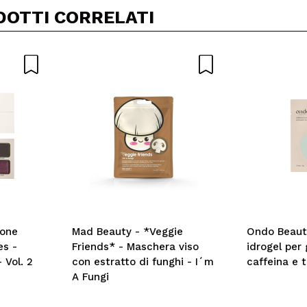
DOTTI CORRELATI
ione
Mad Beauty - *Veggie
Ondo Beauty
es -
Friends* - Maschera viso
idrogel per 
 Vol. 2
con estratto di funghi - I´m
caffeina e t
A Fungi