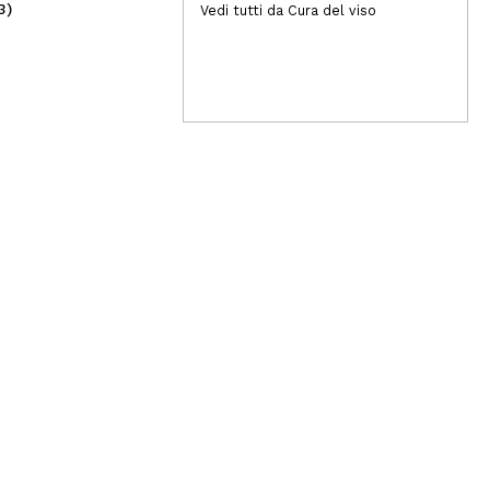
3)
(1)
Vedi tutti da Cura del viso
6,49€
1,