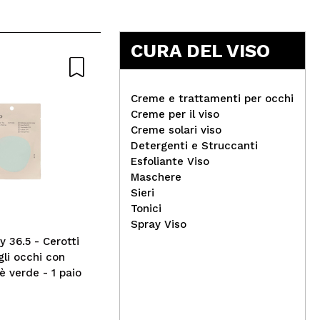
CURA DEL VISO
Creme e trattamenti per occhi
Creme per il viso
Creme solari viso
Detergenti e Struccanti
Ziaja Med - Crema viso
Mag
Esfoliante Viso
idratante e lenitiva - Pelle
di 
Maschere
atopica
Cel
Sieri
Tonici
Spray Viso
 36.5 - Cerotti
gli occhi con
è verde - 1 paio