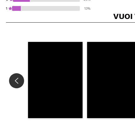
1
13%
VUOI
Consiglieresti ques
INVI