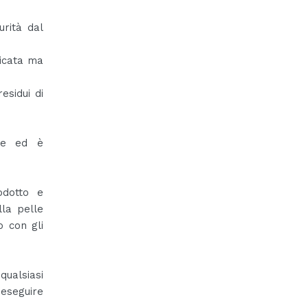
rità dal
licata ma
esidui di
lle ed è
odotto e
lla pelle
o con gli
qualsiasi
 eseguire