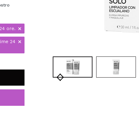
ostro
24 ore.
time 24