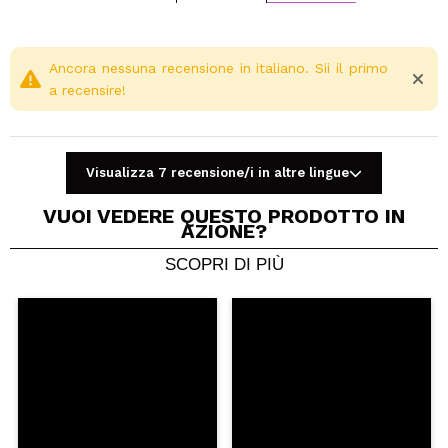
Ancora nessuna recensione in italiano. Sii il primo
a recensire!
Visualizza 7 recensione/i in altre lingue
VUOI VEDERE QUESTO PRODOTTO IN
AZIONE?
SCOPRI DI PIÙ
Condividi un video o una foto
Il tuo video potrebbe essere il primo. Immaginalo...
Consiglieresti questo acquisto?
Si
No
5/5
INVIA