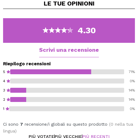
LE TUE
OPINIONI
senza lasciare la pelle secca o tesa.
Questo prodotto funziona per ottenere una pelle
visibilmente più pura, liscia ed elastica.
Adatto a tutti i tipi di pelle e per l'uso quotidiano.
4.30
Ideale da abbinare al detergente allo squalano Revox
Just per un'efficace doppia detersione la sera o
quando necessario.
Scrivi una recensione
Cruelty free.
Riepilogo recensioni
Vegan.
5
71%
4
0%
3
14%
2
14%
1
0%
Ci sono
7
recensione/i globali su questo prodotto
(0 nella tua
lingua)
PIÙ VOTATE
PIÙ VECCHIE
PIÙ RECENTI