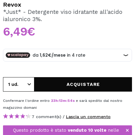
VOGLIO REGISTRARMI
Revox
*Just* - Detergente viso idratante all'acido
Creando un account su Maquibeauty.it potrai fare i tuoi
ialuronico 3%.
acquisti velocemente, controllare lo stato dei tuoi ordini e
consultare le tue operazioni precedenti.
6,49€
CREARE UN ACCOUNT
ACQUISTARE
Confermare l'ordine entro
23
h
:
13
m
:
54
s
e sarà spedito dal nostro
magazzino
domani
7 comment(s) /
Lascia un commento
Questo prodotto è stato
venduto 10 volte
nelle