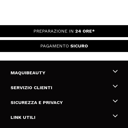
PREPARAZIONE IN
24 ORE*
PAGAMENTO
SICURO
MAQUIBEAUTY
Chi siamo
SERVIZIO CLIENTI
Offerte di lavoro
Spedizioni & Resi
SICUREZZA E PRIVACY
Gift Cards
Recesso / Resi
Termini e condizioni
LINK UTILI
Metodi di pagamamento
Informativa sulla privacy
Contattaci