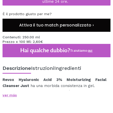
ultime 24 ore.
È il prodotto giusto per me?
Attiva il tuo match personalizzato ›
Contenuti: 250.00 ml
Prezzo x 100 Ml: 2,60€
Hai qualche dubbio?
Ti aiutiamo
qui
Descrizione
Istruzioni
Ingredienti
Revox Hyaluronic Acid 3% Moisturizing Facial
Cleanser Just
ha una morbida consistenza in gel.
L'acido ialuronico trattiene l'umidità per aumentare il
ver más
livello di idratazione dell'epidermide.
La sua formula detergente delicata rimuove
efficacemente impurità, batteri e accumuli di sebo