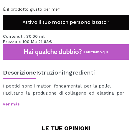
È il prodotto giusto per me?
Attiva il tuo match personalizzato ›
Contenuti: 30.00 ml
Prezzo x 100 Ml: 21,63€
Hai qualche dubbio?
Ti aiutiamo
qui
Descrizione
Istruzioni
Ingredienti
I peptidi sono i mattoni fondamentali per la pelle.
Facilitano la produzione di collagene ed elastina per
minimizzare le rughe e ringiovanire la pelle.
ver más
Questo siero favorisce il rassodamento della pelle e
combatte la formazione delle rughe.
È indicato per la perdita di compattezza della pelle e
LE TUE
OPINIONI
le rughe più profonde.