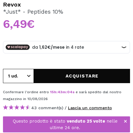
VOGLIO REGISTRARMI
Revox
*Just* - Peptides 10%
Creando un account su Maquibeauty.it potrai fare i tuoi
acquisti velocemente, controllare lo stato dei tuoi ordini e
6,49€
consultare le tue operazioni precedenti.
CREARE UN ACCOUNT
ACQUISTARE
Confermare l'ordine entro
15
h
:
43
m
:
04
s
e sarà spedito dal nostro
magazzino
in 10/08/2026
43 comment(s) /
Lascia un commento
Questo prodotto è stato
venduto 25 volte
nelle
ultime 24 ore.