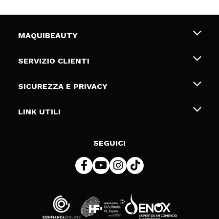
MAQUIBEAUTY
Chi siamo
SERVIZIO CLIENTI
Offerte di lavoro
Spedizioni & Resi
SICUREZZA E PRIVACY
Gift Cards
Recesso / Resi
Termini e condizioni
LINK UTILI
Metodi di pagamamento
Informativa sulla privacy
Contattaci
Politica Cookies
SEGUICI
Risoluzione delle controversie online (ODR)