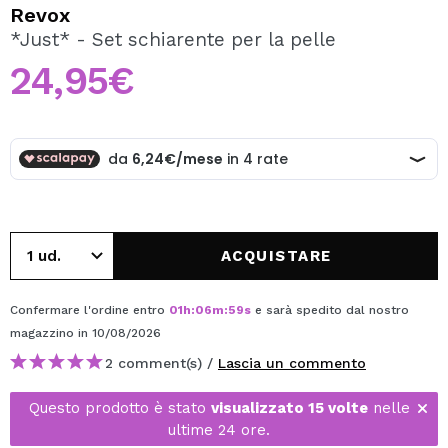
VOGLIO REGISTRARMI
Revox
*Just* - Set schiarente per la pelle
Creando un account su Maquibeauty.it potrai fare i tuoi
acquisti velocemente, controllare lo stato dei tuoi ordini e
24,95€
consultare le tue operazioni precedenti.
CREARE UN ACCOUNT
ACQUISTARE
Confermare l'ordine entro
01
h
:
06
m
:
58
s
e sarà spedito dal nostro
magazzino
in 10/08/2026
2 comment(s) /
Lascia un commento
Questo prodotto è stato
visualizzato 15 volte
nelle
ultime 24 ore.