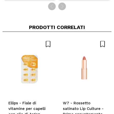
assorbito meglio. Funziona rompendo i legami tra
le vecchie cellule della pelle e rilasciandoli, in
modo che possano essere esfoliati. Se usato di
routine, aiuta ad accelerare il processo di
PRODOTTI CORRELATI
rinnovamento della pelle, portando in superficie
una pelle nuova e fresca, con un aspetto più
giovane e rugiadoso. Non combinare con altri acidi
diretti o con vitamina A per evitare un'eccessiva
disidratazione e/o irritazione.
Questo set ti aiuterà a svolgere una routine di cura
della pelle, particolarmente adatta per la pelle spenta
e stanca.
Ellips - Fiale di
W7 - Rossetto
vitamine per capelli
satinato Lip Culture -