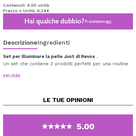
Contenuti: 4.00 unità
Prezzo x Unità: 6,24€
Hai qualche dubbio?
Ti aiutiamo
qui
Descrizione
Ingredienti
Set per illuminare la pelle Just di Revox
.
Un set che contiene 3 prodotti perfetti per una routine
di cura perfetta e completa che porterà luminosità e
ver más
splendore alla tua pelle.
Questo fantastico set include:
1 x Revox B77 Just Squalane Cleanser (30 ml), un
LE TUE
OPINIONI
detergente dalle impurità e trucco per il viso.
Questa formula morbida e fondente è a base di
squalano per una detersione delicata ma efficace.
Scioglie gli accumuli quotidiani di sebo e sporco,
5.00
nonché tracce di SPF e trucco dal viso senza