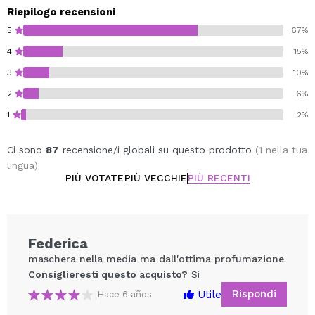
Riepilogo recensioni
5
67%
4
15%
3
10%
2
6%
1
2%
Ci sono
87
recensione/i globali su questo prodotto
(1 nella tua
lingua)
PIÙ VOTATE
PIÙ VECCHIE
PIÙ RECENTI
Federica
maschera nella media ma dall'ottima profumazione
Consiglieresti questo acquisto?
Si
Rispondi
Utile
|
Hace 6 años