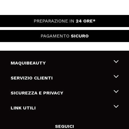
PREPARAZIONE IN
24 ORE*
PAGAMENTO
SICURO
MAQUIBEAUTY
Chi siamo
SERVIZIO CLIENTI
Offerte di lavoro
Spedizioni & Resi
SICUREZZA E PRIVACY
Gift Cards
Recesso / Resi
Termini e condizioni
LINK UTILI
Metodi di pagamamento
Informativa sulla privacy
Contattaci
Politica Cookies
SEGUICI