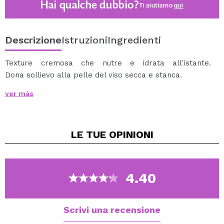
Hai qualche dubbio?
Ti aiutiamo
qui
Descrizione
Istruzioni
Ingredienti
Texture cremosa che nutre e idrata all'istante.
Dona sollievo alla pelle del viso secca e stanca.
Ricco di alga wakame giapponese, che ha una forte
ver más
azione rigenerante e ringiovanente. L'argilla rosa dona
lucentezza alla pelle e assorbe le impurità. Il fiore di
ciliegio giapponese nutre e disintossica, il burro di karitè
LE TUE
OPINIONI
lenisce e protegge contro la perdita di acqua. Il latte di
riso migliora l'elasticità della pelle, ammorbidisce e
rassoda la pelle.
La maschera è perfetta per una cura quotidiana.
4.40
Agisce in soli 3 minuti.
0% di parabeni, siliconi, alcool e olio di paraffina.
Scrivi una recensione