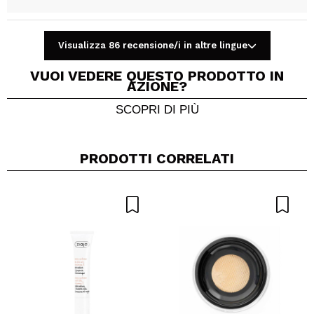
Visualizza 86 recensione/i in altre lingue
Condividi un video o una foto
VUOI VEDERE QUESTO PRODOTTO IN
Il tuo video potrebbe essere il primo. Immaginalo...
AZIONE?
SCOPRI DI PIÙ
Consiglieresti questo acquisto?
Si
No
5/5
PRODOTTI CORRELATI
INVIA