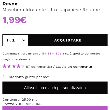
VOGLIO REGISTRARMI
Revox
Maschera Idratante Ultra Japanese Routine
Creando un account su Maquibeauty.it potrai fare i tuoi
acquisti velocemente, controllare lo stato dei tuoi ordini e
1,99€
consultare le tue operazioni precedenti.
CREARE UN ACCOUNT
ACQUISTARE
Confermare l'ordine entro
15
h
:
37
m
:
49
s
e sarà spedito dal nostro
magazzino
domani
87 comment(s) /
Lascia un commento
È il prodotto giusto per me?
Attiva il tuo match personalizzato ›
Contenuti: 25.00 ml
Prezzo x 100 Ml: 7,96€