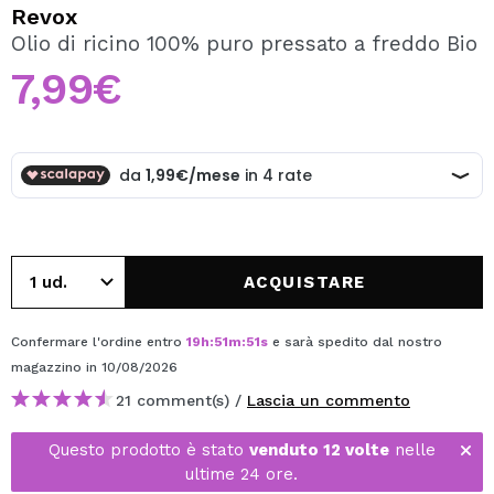
VOGLIO REGISTRARMI
Revox
Olio di ricino 100% puro pressato a freddo Bio
Creando un account su Maquibeauty.it potrai fare i tuoi
acquisti velocemente, controllare lo stato dei tuoi ordini e
7,99€
consultare le tue operazioni precedenti.
CREARE UN ACCOUNT
ACQUISTARE
Confermare l'ordine entro
19
h
:
51
m
:
51
s
e sarà spedito dal nostro
magazzino
in 10/08/2026
21 comment(s) /
Lascia un commento
Questo prodotto è stato
venduto 12 volte
nelle
ultime 24 ore.