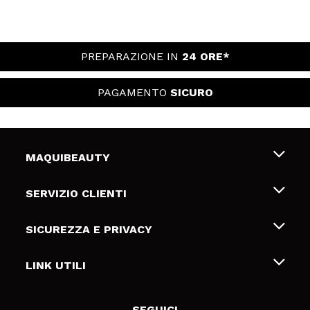
PREPARAZIONE IN
24 ORE*
PAGAMENTO
SICURO
MAQUIBEAUTY
Chi siamo
SERVIZIO CLIENTI
Offerte di lavoro
Spedizioni & Resi
SICUREZZA E PRIVACY
Gift Cards
Recesso / Resi
Termini e condizioni
LINK UTILI
Metodi di pagamamento
Informativa sulla privacy
Contattaci
Politica Cookies
SEGUICI