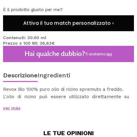
È il prodotto giusto per me?
Attiva il tuo match personalizzato ›
Contenuti: 30.00 ml
Prezzo x 100 Ml: 26,63€
Hai qualche dubbio?
Ti aiutiamo
qui
Descrizione
Ingredienti
Revox Bio 100% puro olio di ricino spremuto a freddo.
L'olio di ricino può essere utilizzato direttamente su
capelli, cuticole, sopracciglia, ciglia e pelle.
ver más
Questo olio ha proprietà antinfiammatorie, riduce la
forfora, confronta rughe e smagliature e così via.
Modo d'uso: utilizzare caldo, idealmente di notte, e
LE TUE
OPINIONI
lasciarlo acceso durante la notte.