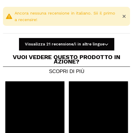
Ancora nessuna recensione in italiano. Sii il primo
a recensire!
Visualizza 21 recensione/i in altre lingue
VUOI VEDERE QUESTO PRODOTTO IN
AZIONE?
SCOPRI DI PIÙ
Condividi un video o una foto
Il tuo video potrebbe essere il primo. Immaginalo...
Consiglieresti questo acquisto?
Si
No
5/5
INVIA