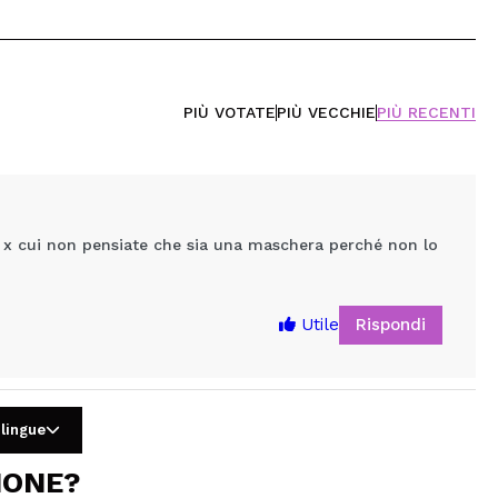
PIÙ VOTATE
PIÙ VECCHIE
PIÙ RECENTI
ro x cui non pensiate che sia una maschera perché non lo
Rispondi
Utile
 lingue
IONE?