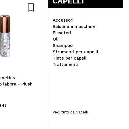
CAPELLI
Accessori
Balsami e maschere
Fissatori
Oli
Technic Cosmetics -
Shampoo
Rossetto Nude Edit - Bare
May
Strumenti per capelli
Vin
Tinte per capelli
55:
Trattamenti
metics -
 labbra - Plush
34)
(4)
2,49€
8
Vedi tutti da Capelli