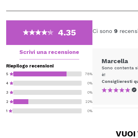
4.35
Ci sono
9
recensi
Scrivi una recensione
Marcella
Riepilogo recensioni
Sono contenta si
5
78%
è!
Consiglieresti q
4
0%
|
3
0%
2
22%
1
0%
VUOI