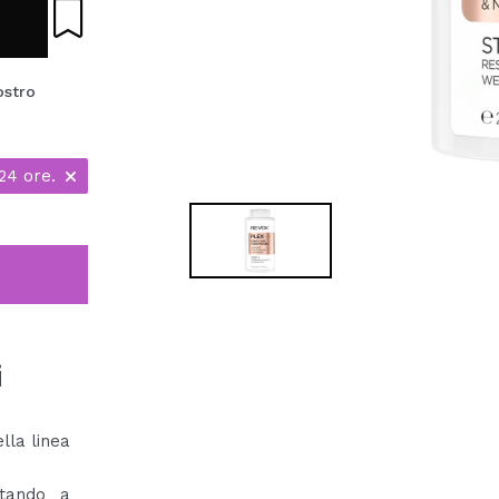
ostro
24 ore.
i
lla linea
utando a