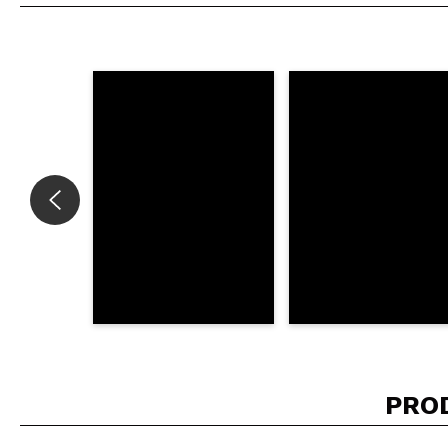
Consiglieresti ques
INVI
PRO