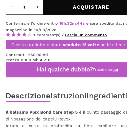
MAQUIFARMA
ACQUISTARE
KOREA ZONE
Confermare l'ordine entro
16
h
:
32
m
:
43
s
e sarà spedito dal n
TRAVEL SIZE
magazzino
in 10/08/2026
9 comment(s) /
Lascia un commento
NATURE
Questo prodotto è stato
venduto 12 volte
nelle ultime 
Contenuti: 260.00 ml
SPECIALE
Prezzo x 100 Ml: 4,21€
Hai qualche dubbio?
OUTLET
Ti aiutiamo
qui
SONO TORNATI!
PROSSIMAMENTE
Descrizione
Istruzioni
Ingredient
BLOG
Il balsamo Plex Bond Care Step 5
è il quinto passaggio de
di riparazione dei capelli Revox.
Idrata e nutre in profondità la fibra capillare, ai