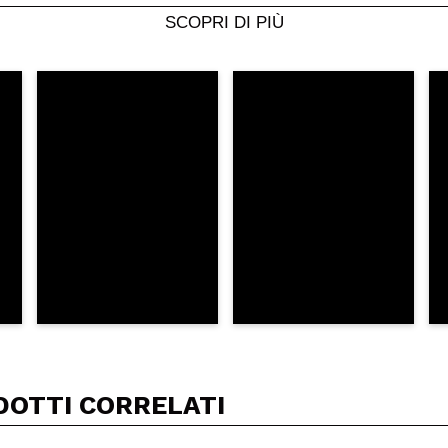
SCOPRI DI PIÙ
5/
to acquisto?
Si
No
A
DOTTI CORRELATI