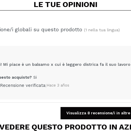
LE TUE
OPINIONI
one/i globali su questo prodotto
(1 nella tua lingua)
! Mi piace è un balsamo x cui è leggero districa fa il suo lavo
uesto acquisto?
Si
Recensione verificata
|
Hace 3 años
Visualizza 8 recensione/i in altre
Condividi un video o una foto
Il tuo video potrebbe essere il primo. Immaginalo...
 VEDERE QUESTO PRODOTTO IN AZ