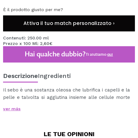
È il prodotto giusto per me?
Attiva il tuo match personalizzato ›
Contenuti: 250.00 ml
Prezzo x 100 Ml: 2,60€
Hai qualche dubbio?
Ti aiutiamo
qui
Descrizione
Ingredienti
Il sebo è una sostanza oleosa che lubrifica i capelli e la
pelle e talvolta si agglutina insieme alle cellule morte
della pelle che non sono state rimosse, ostruendo i
ver más
pori e i follicoli piliferi.
Questo processo crea acne e brufoli sulla pelle,
irritandola e rendendola problematica.
LE TUE
OPINIONI
Il trattamento di questo problema deve essere