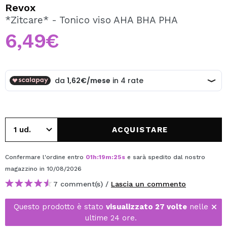
VOGLIO REGISTRARMI
Revox
*Zitcare* - Tonico viso AHA BHA PHA
Creando un account su Maquibeauty.it potrai fare i tuoi
acquisti velocemente, controllare lo stato dei tuoi ordini e
6,49€
consultare le tue operazioni precedenti.
CREARE UN ACCOUNT
ACQUISTARE
Confermare l'ordine entro
01
h
:
19
m
:
25
s
e sarà spedito dal nostro
magazzino
in 10/08/2026
7 comment(s) /
Lascia un commento
Questo prodotto è stato
visualizzato 27 volte
nelle
ultime 24 ore.