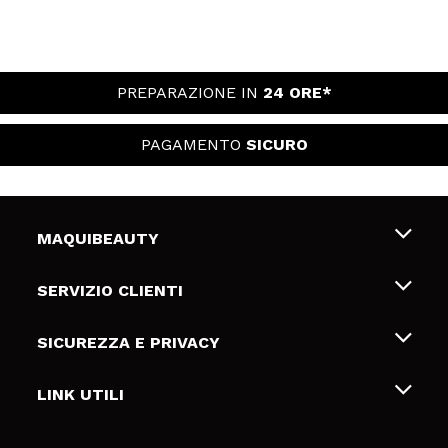
PREPARAZIONE IN
24 ORE*
PAGAMENTO
SICURO
MAQUIBEAUTY
Chi siamo
SERVIZIO CLIENTI
Offerte di lavoro
Spedizioni & Resi
SICUREZZA E PRIVACY
Gift Cards
Recesso / Resi
Termini e condizioni
LINK UTILI
Metodi di pagamamento
Informativa sulla privacy
Contattaci
Politica Cookies