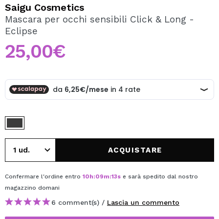
VOGLIO REGISTRARMI
Saigu Cosmetics
Mascara per occhi sensibili Click & Long -
Creando un account su Maquibeauty.it potrai fare i tuoi
Eclipse
acquisti velocemente, controllare lo stato dei tuoi ordini e
consultare le tue operazioni precedenti.
25,00€
CREARE UN ACCOUNT
ACQUISTARE
Confermare l'ordine entro
10
h
:
09
m
:
13
s
e sarà spedito dal nostro
magazzino
domani
6 comment(s) /
Lascia un commento