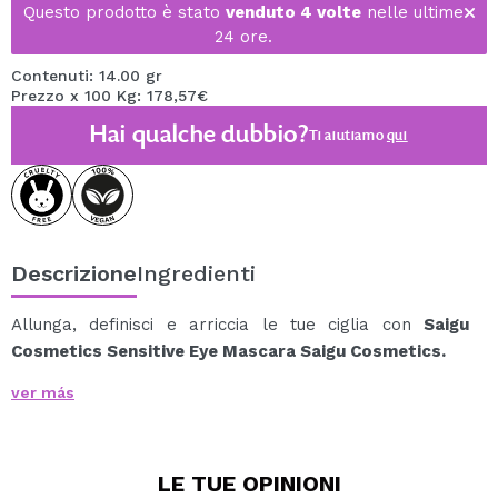
Questo prodotto è stato
venduto 4 volte
nelle ultime
24 ore.
Contenuti: 14.00 gr
Prezzo x 100 Kg: 178,57€
Hai qualche dubbio?
Ti aiutiamo
qui
Descrizione
Ingredienti
Allunga, definisci e arriccia le tue ciglia con
Saigu
Cosmetics Sensitive Eye Mascara Saigu Cosmetics.
Questo mascara vegano ricco di ingredienti naturali,
ver más
come l'olio di ricino, di oliva e di jojoba, rende le tue
ciglia non solo coccolate e curate, ma anche
visibilmente più lunghe, curve e definite.
LE TUE
OPINIONI
Il suo sistema di apertura con un clic garantisce che il