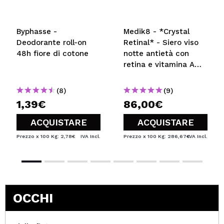
Byphasse -
Medik8 - *Crystal
Deodorante roll-on
Retinal* - Siero viso
48h fiore di cotone
notte antietà con
retina e vitamina A
super forte Crystal
Retinal 6
(8)
(9)
1,39€
86,00€
ACQUISTARE
ACQUISTARE
Prezzo x 100 Kg: 2,78€
IVA Incl.
Prezzo x 100 Kg: 286,67€
IVA Incl.
OCCHI