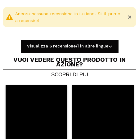
Ancora nessuna recensione in italiano. Sii il primo
a recensire!
Visualizza 6 recensione/i in altre lingue
VUOI VEDERE QUESTO PRODOTTO IN
AZIONE?
SCOPRI DI PIÙ
Condividi un video o una foto
Il tuo video potrebbe essere il primo. Immaginalo...
Consiglieresti questo acquisto?
Si
No
5/5
INVIA