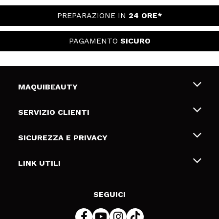
PREPARAZIONE IN
24 ORE*
PAGAMENTO
SICURO
MAQUIBEAUTY
Chi siamo
SERVIZIO CLIENTI
Offerte di lavoro
Spedizioni & Resi
SICUREZZA E PRIVACY
Gift Cards
Recesso / Resi
Termini e condizioni
LINK UTILI
Metodi di pagamamento
Informativa sulla privacy
Contattaci
Politica Cookies
SEGUICI
Risoluzione delle controversie online (ODR)