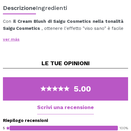
Descrizione
Ingredienti
Con
il Cream Blush di Saigu Cosmetics nella tonalità
Saigu Cosmetics
, ottenere l'effetto "viso sano" è facile
come una sola applicazione.
ver más
Ispirata al rossore lasciato dal sole e dalla brezza
marina, questa tonalità dona alle tue guance un tocco
caldo, sano e naturale, come se fossi appena tornata
LE TUE
OPINIONI
dalla tua spiaggia segreta preferita.
La sua texture leggera si fonde facilmente con la pelle,
regalando un finish semi-polveroso che non lascia
segni e rimane inalterato per ore. Ideale per tutti i tipi
5.00
di pelle e perfetto per look freschi, luminosi e casual.
Vegan.
Scrivi una recensione
Cruelty free.
Riepilogo recensioni
5
100%