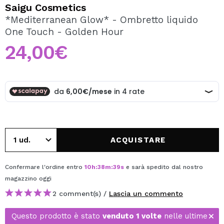
VOGLIO REGISTRARMI
Saigu Cosmetics
*Mediterranean Glow* - Ombretto liquido
Creando un account su Maquibeauty.it potrai fare i tuoi
One Touch - Golden Hour
acquisti velocemente, controllare lo stato dei tuoi ordini e
consultare le tue operazioni precedenti.
24,00€
CREARE UN ACCOUNT
ACQUISTARE
Confermare l'ordine entro
10
h
:
38
m
:
39
s
e sarà spedito dal nostro
magazzino
oggi
2 comment(s) /
Lascia un commento
Questo prodotto è stato
venduto 1 volte
nelle ultime