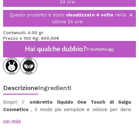
24 ore.
Questo prodotto è stato
visualizzato 4 volte
nelle
ultime 24 ore.
Contenuti: 4.00 gr
Prezzo x 100 Kg: 600,00€
Hai qualche dubbio?
Ti aiutiamo
qui
Descrizione
Ingredienti
Scopri l'
ombretto liquido One Touch di Saigu
Cosmetics
, il modo più semplice e veloce per dare
vita ai tuoi occhi con un finish radioso.
ver más
La sua texture leggera e facile da applicare si fonde
perfettamente con la palpebra, creando un look