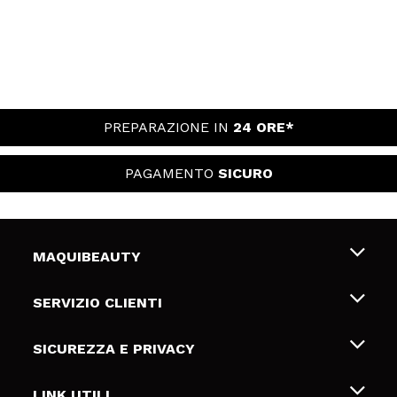
PREPARAZIONE IN
24 ORE*
PAGAMENTO
SICURO
MAQUIBEAUTY
Chi siamo
SERVIZIO CLIENTI
Offerte di lavoro
Spedizioni & Resi
SICUREZZA E PRIVACY
Gift Cards
Recesso / Resi
Termini e condizioni
LINK UTILI
Metodi di pagamamento