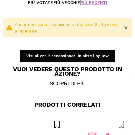
PIÙ VOTATE
PIÙ VECCHIE
PIÙ RECENTI
Ancora nessuna recensione in italiano. Sii il primo
a recensire!
Visualizza 2 recensione/i in altre lingue
VUOI VEDERE QUESTO PRODOTTO IN
AZIONE?
SCOPRI DI PIÙ
Condividi un video o una foto
Il tuo video potrebbe essere il primo. Immaginalo...
PRODOTTI CORRELATI
Consiglieresti questo acquisto?
Si
No
5/5