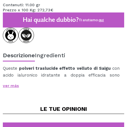
Contenuti: 11.00 gr
Prezzo x 100 Kg: 272,73€
Hai qualche dubbio?
Ti aiutiamo
qui
Descrizione
Ingredienti
Queste
polveri traslucide effetto velluto di Saigu
con
acido ialuronico idratante a doppia efficacia sono
l'ultimo passaggio del trucco di cui la tua pelle ha
ver más
bisogno:
Più vellutato, con una grana della pelle fine e
liscia.
LE TUE
OPINIONI
Più mat, con lucentezza controllata.
E più elastico grazie alle sue proprietà idratanti.
Sigilla anche il trucco senza irrigidire, è super