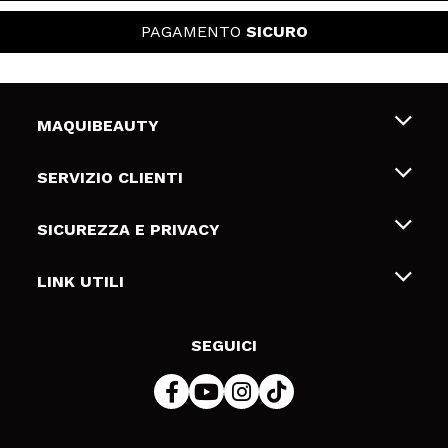
PAGAMENTO
SICURO
MAQUIBEAUTY
Chi siamo
SERVIZIO CLIENTI
Offerte di lavoro
Spedizioni & Resi
SICUREZZA E PRIVACY
Gift Cards
Recesso / Resi
Termini e condizioni
LINK UTILI
Metodi di pagamamento
Informativa sulla privacy
Contattaci
Politica Cookies
SEGUICI
Risoluzione delle controversie online (ODR)