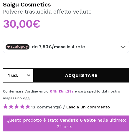
VOGLIO REGISTRARMI
Saigu Cosmetics
Polvere traslucida effetto velluto
Creando un account su Maquibeauty.it potrai fare i tuoi
acquisti velocemente, controllare lo stato dei tuoi ordini e
30,00€
consultare le tue operazioni precedenti.
CREARE UN ACCOUNT
ACQUISTARE
Confermare l'ordine entro
04
h
:
13
m
:
28
s
e sarà spedito dal nostro
magazzino
oggi
13 comment(s) /
Lascia un commento
Questo prodotto è stato
venduto 6 volte
nelle ultime
24 ore.