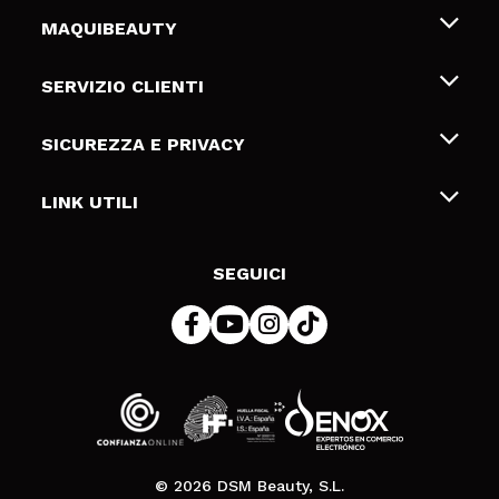
MAQUIBEAUTY
Chi siamo
SERVIZIO CLIENTI
Offerte di lavoro
Spedizioni & Resi
SICUREZZA E PRIVACY
Gift Cards
Recesso / Resi
Termini e condizioni
LINK UTILI
Metodi di pagamamento
Informativa sulla privacy
Contattaci
Politica Cookies
SEGUICI
Risoluzione delle controversie online (ODR)
© 2026 DSM Beauty, S.L.