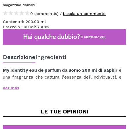
magazzino
domani
0 comment(s) /
Lascia un commento
Contenuti: 200.00 ml
Prezzo x 100 Ml: 7,48€
Hai qualche dubbio?
Ti aiutiamo
qui
Descrizione
Ingredienti
My Identity eau de parfum da uomo 200 ml di Saphir
è
una fragranza che cattura l'essenza dell'individualità e
della raffinatezza in un modo molto elegante.
ver más
Appartenente alla famiglia delle fragranze legnose, è
una miscela armoniosa di note vivaci, floreali e terrose,
progettata per risuonare con coloro che cercano un
LE TUE
OPINIONI
aroma distintivo che parli del loro carattere unico.
La composizione del profumo inizia con un'esplosione
tonificante di freschezza, con note di testa di