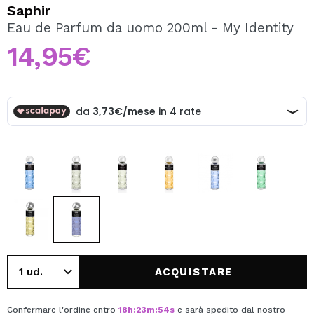
VOGLIO REGISTRARMI
Saphir
Eau de Parfum da uomo 200ml - My Identity
Creando un account su Maquibeauty.it potrai fare i tuoi
acquisti velocemente, controllare lo stato dei tuoi ordini e
14,95€
consultare le tue operazioni precedenti.
CREARE UN ACCOUNT
ACQUISTARE
Confermare l'ordine entro
18
h
:
23
m
:
54
s
e sarà spedito dal nostro