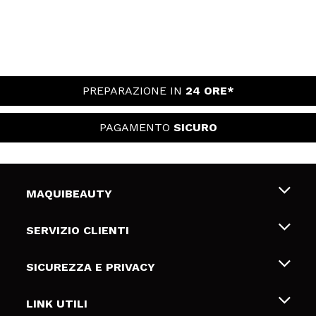
PREPARAZIONE IN
24 ORE*
PAGAMENTO
SICURO
MAQUIBEAUTY
Chi siamo
SERVIZIO CLIENTI
Offerte di lavoro
Spedizioni & Resi
SICUREZZA E PRIVACY
Gift Cards
Recesso / Resi
Termini e condizioni
LINK UTILI
Metodi di pagamamento