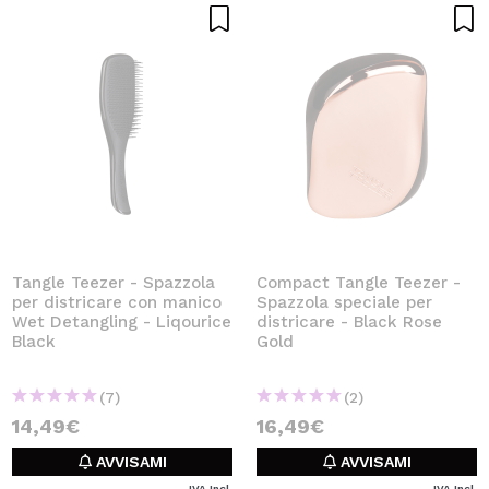
Tangle Teezer - Spazzola
Compact Tangle Teezer -
per districare con manico
Spazzola speciale per
Wet Detangling - Liqourice
districare - Black Rose
Black
Gold
(7)
(2)
14,49€
16,49€
AVVISAMI
AVVISAMI
IVA Incl.
IVA Incl.