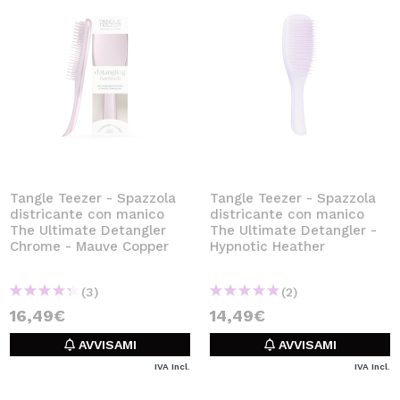
Tangle Teezer - Spazzola
Tangle Teezer - Spazzola
districante con manico
districante con manico
The Ultimate Detangler
The Ultimate Detangler -
Chrome - Mauve Copper
Hypnotic Heather
(3)
(2)
16,49€
14,49€
AVVISAMI
AVVISAMI
IVA Incl.
IVA Incl.