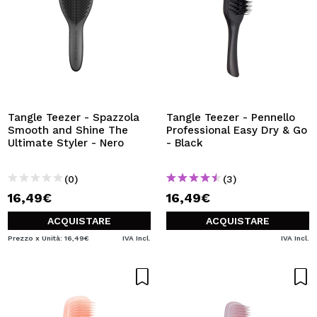
Tangle Teezer - Spazzola
Tangle Teezer - Pennello
Smooth and Shine The
Professional Easy Dry & Go
Ultimate Styler - Nero
- Black
(0)
(3)
16,49€
16,49€
ACQUISTARE
ACQUISTARE
Prezzo x Unità: 16,49€
IVA Incl.
IVA Incl.