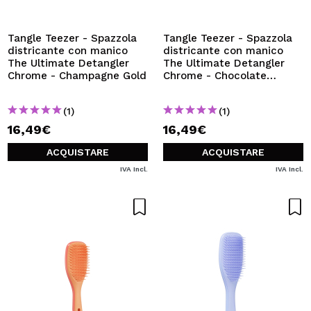
VOGLIO REGISTRARMI
Creando un account su Maquibeauty.it potrai fare i tuoi
Tangle Teezer - Spazzola
Tangle Teezer - Spazzola
acquisti velocemente, controllare lo stato dei tuoi ordini e
districante con manico
districante con manico
consultare le tue operazioni precedenti.
The Ultimate Detangler
The Ultimate Detangler
Chrome - Champagne Gold
Chrome - Chocolate
Bronze
CREARE UN ACCOUNT
(1)
(1)
16,49€
16,49€
ACQUISTARE
ACQUISTARE
IVA Incl.
IVA Incl.