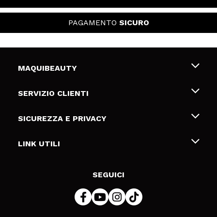
PAGAMENTO
SICURO
MAQUIBEAUTY
Chi siamo
SERVIZIO CLIENTI
Offerte di lavoro
Spedizioni & Resi
SICUREZZA E PRIVACY
Gift Cards
Recesso / Resi
Termini e condizioni
LINK UTILI
Metodi di pagamamento
Informativa sulla privacy
Contattaci
Politica Cookies
SEGUICI
Risoluzione delle controversie online (ODR)