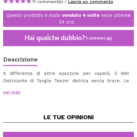
11 comment(s) /
Lascia un commento
Questo prodotto è stato
venduto 4 volte
nelle ultime
24 ore.
Hai qualche dubbio?
Ti aiutiamo
qui
Descrizione
A differenza di altre spazzole per capelli, il Wet
Districante di Tangle Teezer districa senza tirare. Le
setole scivolano senza sforzo su tutti i tipi di capelli
ver más
bagnati, anche spessi e ricci, facilitando la
spazzolatura.
La sua pratica maniglia antiscivolo lo rende ideale per
LE TUE
OPINIONI
l'utilizzo sotto la doccia. Invece di usare la punta delle
dita per applicare il balsamo o un trattamento per
capelli, stendi il prodotto con il Tangle Teezer per