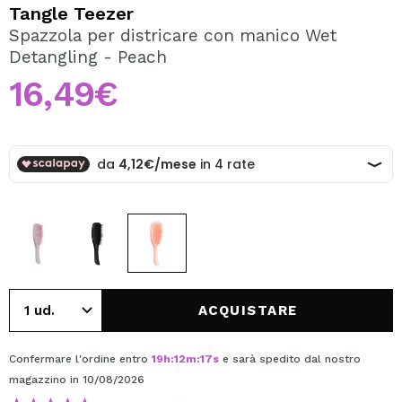
VOGLIO REGISTRARMI
Tangle Teezer
Spazzola per districare con manico Wet
Creando un account su Maquibeauty.it potrai fare i tuoi
Detangling - Peach
acquisti velocemente, controllare lo stato dei tuoi ordini e
consultare le tue operazioni precedenti.
16,49€
CREARE UN ACCOUNT
ACQUISTARE
Confermare l'ordine entro
19
h
:
12
m
:
17
s
e sarà spedito dal nostro
magazzino
in 10/08/2026