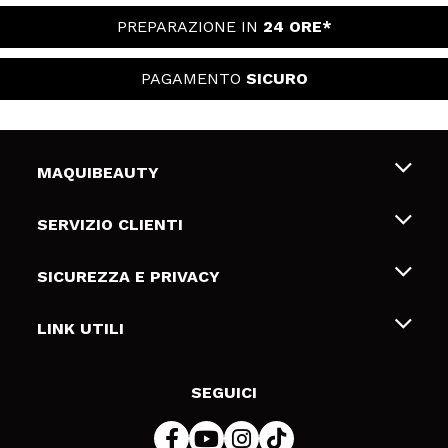
PREPARAZIONE IN
24 ORE*
PAGAMENTO
SICURO
MAQUIBEAUTY
Chi siamo
SERVIZIO CLIENTI
Offerte di lavoro
Spedizioni & Resi
SICUREZZA E PRIVACY
Gift Cards
Recesso / Resi
Termini e condizioni
LINK UTILI
Metodi di pagamamento
Informativa sulla privacy
Contattaci
Politica Cookies
SEGUICI
Risoluzione delle controversie online (ODR)