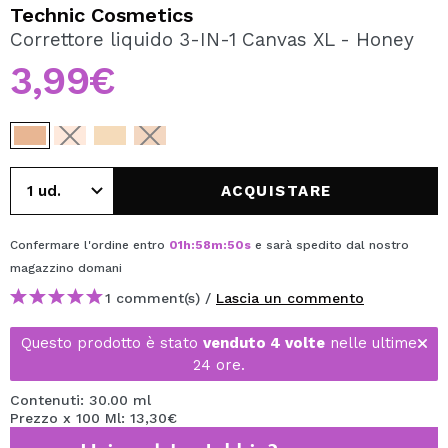
VOGLIO REGISTRARMI
Technic Cosmetics
Correttore liquido 3-IN-1 Canvas XL - Honey
Creando un account su Maquibeauty.it potrai fare i tuoi
acquisti velocemente, controllare lo stato dei tuoi ordini e
3,99€
consultare le tue operazioni precedenti.
CREARE UN ACCOUNT
ACQUISTARE
Confermare l'ordine entro
01
h
:
58
m
:
49
s
e sarà spedito dal nostro
magazzino
domani
1 comment(s) /
Lascia un commento
Questo prodotto è stato
venduto 4 volte
nelle ultime
24 ore.
Contenuti: 30.00 ml
Prezzo x 100 Ml: 13,30€