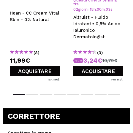
Questa offerta termina
tra:
02
giorni
15
h
:
00
m
:
03
s
Hean - CC Cream VItal
Altruist - Fluido
Skin - 02: Natural
Idratante 0,5% Acido
Ialuronico
Dermatologist
(8)
(3)
11,99€
3,24€
10,79€
-70%
ACQUISTARE
ACQUISTARE
IVA Incl.
IVA Incl.
CORRETTORE