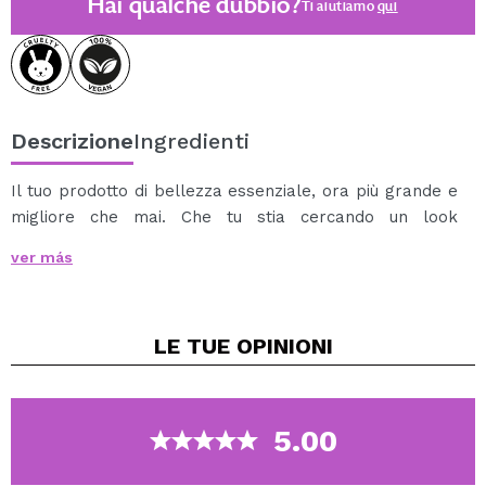
Hai qualche dubbio?
Ti aiutiamo
qui
Descrizione
Ingredienti
Il tuo prodotto di bellezza essenziale, ora più grande e
migliore che mai. Che tu stia cercando un look
quotidiano naturale o un effetto glamour ad alto
ver más
impatto,
il correttore liquido 3-IN-1 Canvas XL di
Technic Cosmetics
è quello che fa per te,
letteralmente.
LE TUE
OPINIONI
Questa innovativa formula a copertura totale con una
finitura semi-opaca naturale si fonde perfettamente
con la pelle, offrendo un fondotinta impeccabile e a
lunga tenuta con un'applicazione senza sforzo.
5.00
Perché ti piacerà:
Più duraturo: il nostro prodotto Hero più venduto