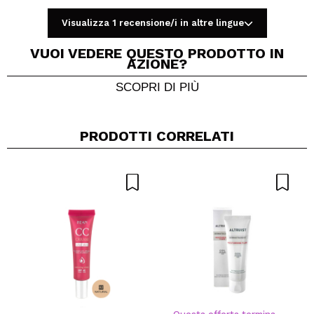
Vegan.
Cruelty free.
Visualizza 1 recensione/i in altre lingue
VUOI VEDERE QUESTO PRODOTTO IN
AZIONE?
SCOPRI DI PIÙ
Condividi un video o una foto
Il tuo video potrebbe essere il primo. Immaginalo...
PRODOTTI CORRELATI
Consiglieresti questo acquisto?
Si
No
5/5
INVIA