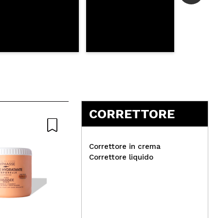
CORRETTORE
Correttore in crema
Correttore liquido
Revolution Pro - Primer
Jef
correttivo - Lavender
Ton
Neutralizing
Wa