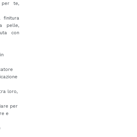
per te,
finitura
a pelle,
nuta con
in
catore
icazione
ra loro,
hiare per
re e
e