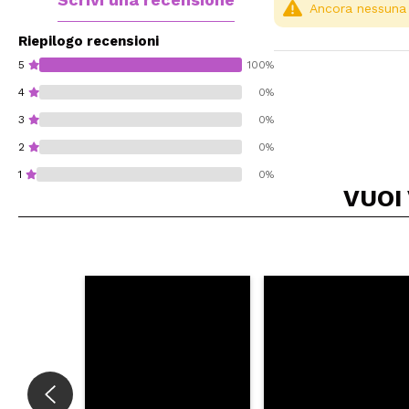
Ancora nessuna r
Riepilogo recensioni
5
100%
4
0%
3
0%
2
0%
1
0%
VUOI
Consiglieresti ques
INVI