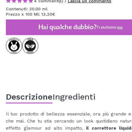
4 comment(s) /
Lascia un commento
MAQUIFARMA
Contenuti: 30.00 ml
Prezzo x 100 Ml: 13,30€
KOREA ZONE
Hai qualche dubbio?
Ti aiutiamo
qui
TRAVEL SIZE
NATURE
SPECIALE
OUTLET
SONO TORNATI!
PROSSIMAMENTE
Descrizione
Ingredienti
BLOG
Il tuo prodotto di bellezza essenziale, ora più grande e
che mai. Che tu stia cercando un look quotidiano natur
effetto glamour ad alto impatto,
il correttore liqui