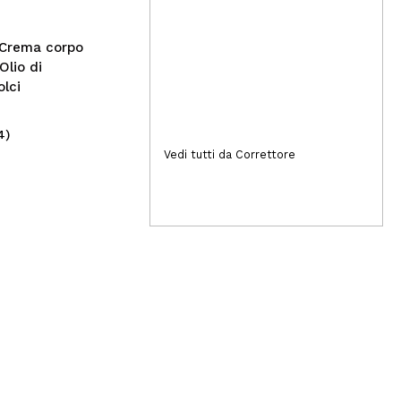
 Crema corpo
Olio di
lci
4)
(3)
7,99€
27
Vedi tutti da Correttore