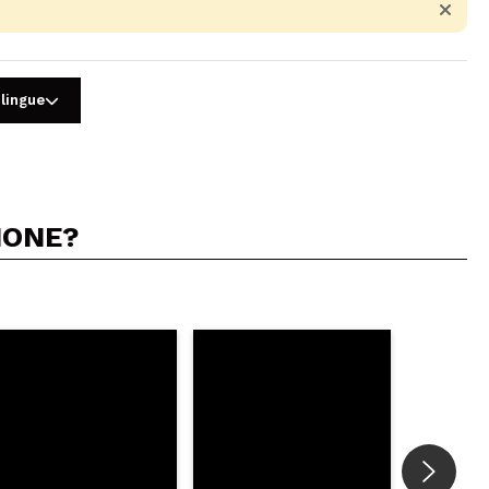
 lingue
IONE?
5