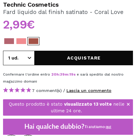
VOGLIO REGISTRARMI
Technic Cosmetics
Fard liquido dal finish satinato - Coral Love
Creando un account su Maquibeauty.it potrai fare i tuoi
acquisti velocemente, controllare lo stato dei tuoi ordini e
2,99€
consultare le tue operazioni precedenti.
CREARE UN ACCOUNT
ACQUISTARE
Confermare l'ordine entro
20
h
:
39
m
:
19
s
e sarà spedito dal nostro
magazzino
domani
7 comment(s) /
Lascia un commento
Questo prodotto è stato
visualizzato 13 volte
nelle
ultime 24 ore.
Hai qualche dubbio?
Ti aiutiamo
qui