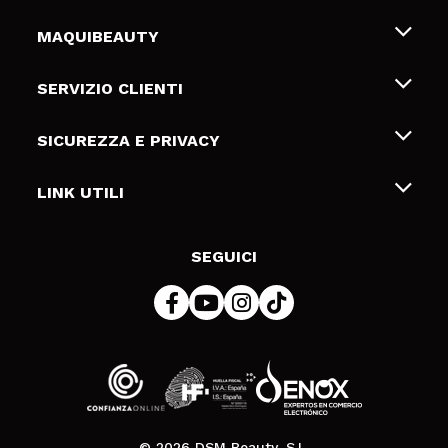
MAQUIBEAUTY
Chi siamo
SERVIZIO CLIENTI
Offerte di lavoro
Spedizioni & Resi
SICUREZZA E PRIVACY
Gift Cards
Recesso / Resi
Termini e condizioni
LINK UTILI
Metodi di pagamamento
Informativa sulla privacy
Contattaci
Politica Cookies
SEGUICI
Risoluzione delle controversie online (ODR)
© 2026 DSM Beauty, S.L.