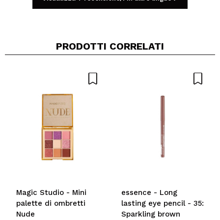
PRODOTTI CORRELATI
Condividi un video o una foto
Il tuo video potrebbe essere il primo. Immaginalo...
Consiglieresti questo acquisto?
Si
No
5/5
INVIA
Magic Studio - Mini
essence - Long
palette di ombretti
lasting eye pencil - 35:
Nude
Sparkling brown