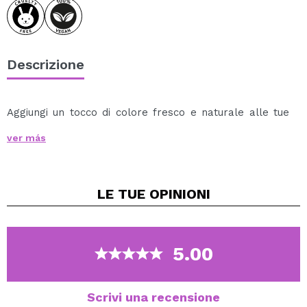
Descrizione
Aggiungi un tocco di colore fresco e naturale alle tue
guance con questo
fard liquido di Technic Cosmetics
.
ver más
La sua texture leggera e fluida si fonde perfettamente
con la pelle, lasciando un finish satinato che valorizza il
viso con un effetto sano e luminoso.
LE TUE
OPINIONI
Colore modulabile: la sua formula pigmentata consente
di regolare facilmente l'intensità, ideale per look da
giorno delicati o look serali più intensi.
Facile da applicare: si stende facilmente con le dita,
5.00
con un pennello o una spugna, senza lasciare macchie
o sensazioni di pesantezza.
Scrivi una recensione