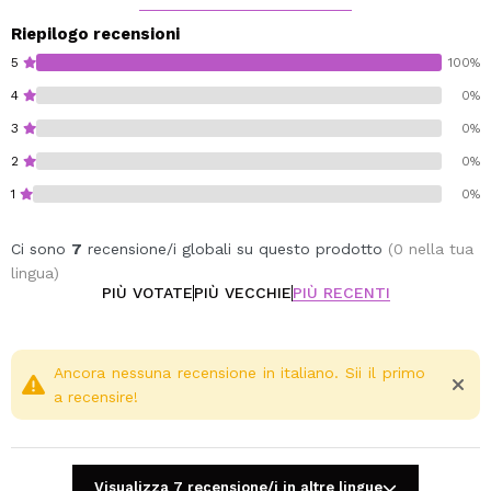
Vegan.
Cruelty free.
Riepilogo recensioni
5
100%
4
0%
3
0%
2
0%
1
0%
Ci sono
7
recensione/i globali su questo prodotto
(0 nella tua
lingua)
PIÙ VOTATE
PIÙ VECCHIE
PIÙ RECENTI
Ancora nessuna recensione in italiano. Sii il primo
a recensire!
Visualizza 7 recensione/i in altre lingue