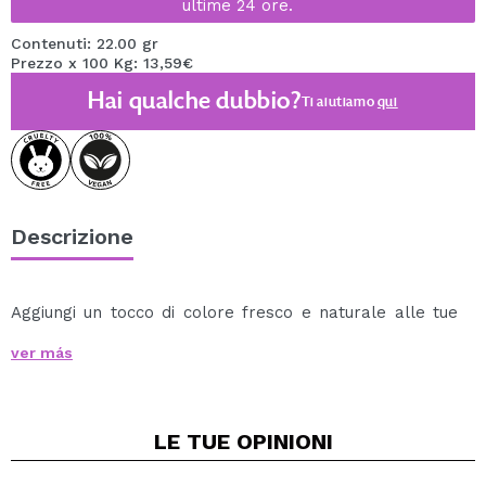
ultime 24 ore.
Contenuti: 22.00 gr
Prezzo x 100 Kg: 13,59€
Hai qualche dubbio?
Ti aiutiamo
qui
Descrizione
Aggiungi un tocco di colore fresco e naturale alle tue
guance con questo
fard liquido di Technic Cosmetics
.
ver más
La sua texture leggera e fluida si fonde perfettamente
con la pelle, lasciando un finish satinato che valorizza il
viso con un effetto sano e luminoso.
LE TUE
OPINIONI
Colore modulabile: la sua formula pigmentata consente
di regolare facilmente l'intensità, ideale per look da