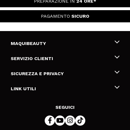
PREPARAZIONE IN
24 ORE*
PAGAMENTO
SICURO
MAQUIBEAUTY
Chi siamo
SERVIZIO CLIENTI
Offerte di lavoro
Spedizioni & Resi
SICUREZZA E PRIVACY
Gift Cards
Recesso / Resi
Termini e condizioni
LINK UTILI
Metodi di pagamamento
Informativa sulla privacy
Contattaci
Politica Cookies
SEGUICI
Risoluzione delle controversie online (ODR)