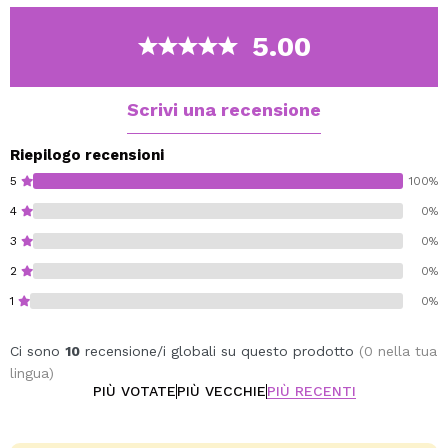
giorno delicati o look serali più intensi.
Facile da applicare: si stende facilmente con le dita,
5.00
con un pennello o una spugna, senza lasciare macchie
o sensazioni di pesantezza.
Scrivi una recensione
Vegan.
Cruelty free.
Riepilogo recensioni
5
100%
4
0%
3
0%
2
0%
1
0%
Ci sono
10
recensione/i globali su questo prodotto
(0 nella tua
lingua)
PIÙ VOTATE
PIÙ VECCHIE
PIÙ RECENTI