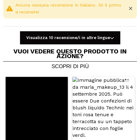
Ancora nessuna recensione in italiano. Sii il primo
a recensire!
Visualizza 10 recensione/i in altre lingue
VUOI VEDERE QUESTO PRODOTTO IN
AZIONE?
SCOPRI DI PIÙ
Condividi un video o una foto
Il tuo video potrebbe essere il primo. Immaginalo...
Consiglieresti questo acquisto?
Si
No
5/5
INVIA