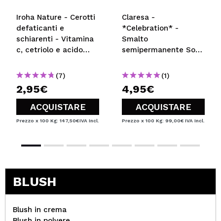
Iroha Nature - Cerotti
Claresa -
defaticanti e
*Celebration* -
schiarenti - Vitamina
Smalto
c, cetriolo e acido
semipermanente Soak
ialuronico
off - 02
(7)
(1)
2,95€
4,95€
ACQUISTARE
ACQUISTARE
Prezzo x 100 Kg: 147,50€
IVA Incl.
Prezzo x 100 Kg: 99,00€
IVA Incl.
BLUSH
Blush in crema
Blush in polvere