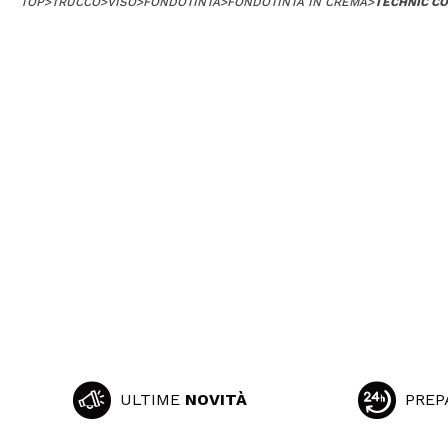
TOP
>
TRUCCO
>
VISO
>
FONDOTINTA
>
FONDOTINTA IN CREMA
>
TECHNIC CO
ULTIME
NOVITÀ
PREP