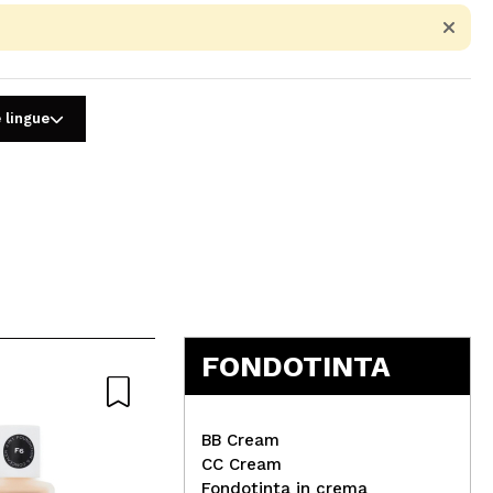
 lingue
5
FONDOTINTA
BB Cream
CC Cream
Fondotinta in crema