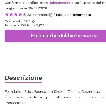
Confermare l'ordine entro
10
h
:
59
m
:
53
s
e sarà spedito dal no
MAQUIFARMA
magazzino
in 10/08/2026
KOREA ZONE
23 comment(s) /
Lascia un commento
Contenuti: 6.00 gr
TRAVEL SIZE
Prezzo x 100 Kg: 43,17€
NATURE
Hai qualche dubbio?
Ti aiutiamo
qui
SPECIALE
OUTLET
SONO TORNATI!
PROSSIMAMENTE
Descrizione
BLOG
Foundation Stick Foundation Stick di Technic Cosmetics.
Una base perfetta per ottenere una finitura nat
impeccabile.