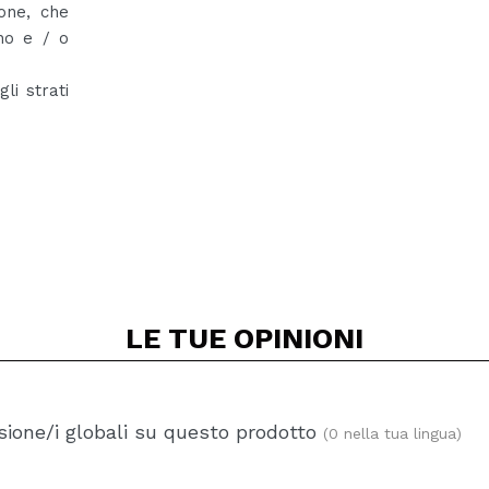
one, che
no e / o
li strati
LE TUE
OPINIONI
ione/i globali su questo prodotto
(0 nella tua lingua)