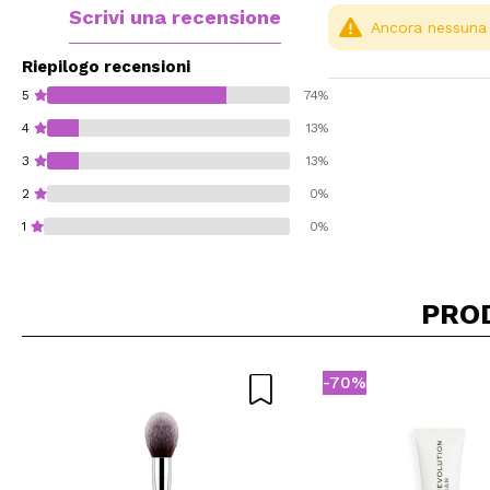
Scrivi una recensione
Ancora nessuna r
Riepilogo recensioni
5
74%
4
13%
3
13%
2
0%
1
0%
PRO
Consiglieresti ques
-70%
INVI