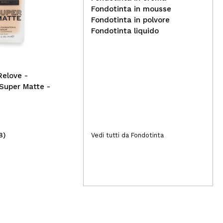
Lovely - Lucidalabbra H2O -
Fondotinta in mousse
10
Fondotinta in polvore
Fondotinta liquido
IDC
per
ant
Mas
Relove -
Super Matte -
8)
(7)
Vedi tutti da Fondotinta
3,69€
1,