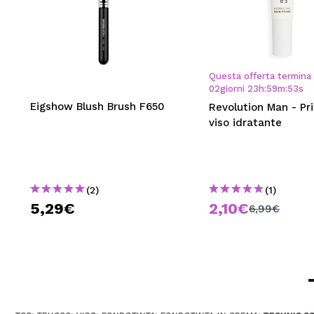
Questa offerta termina 
02
giorni
23
h
:
59
m
:
52
s
Eigshow Blush Brush F650
Revolution Man - Pr
viso idratante
(2)
(1)
5,29€
2,10€
6,99€