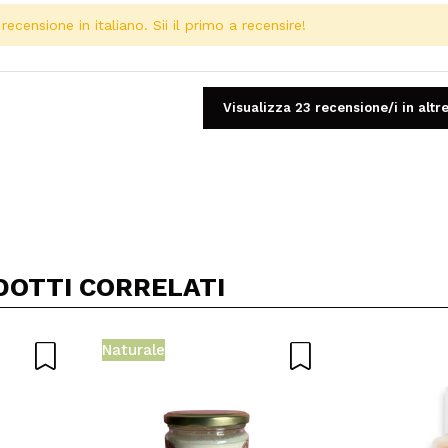
ecensione in italiano. Sii il primo a recensire!
Visualizza 23 recensione/i in altre
Condividi un video o una foto
Il tuo video potrebbe essere il primo. Immaginalo...
DOTTI CORRELATI
5/
to acquisto?
Si
No
Naturale
A