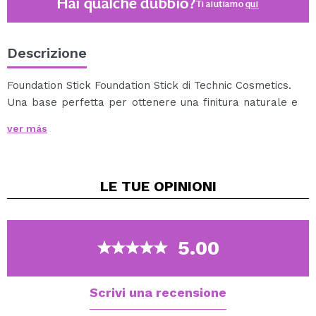
Hai qualche dubbio?
Ti aiutiamo
qui
Descrizione
Foundation Stick Foundation Stick di Technic Cosmetics.
Una base perfetta per ottenere una finitura naturale e
impeccabile.
ver más
Ha una formula leggera e cremosa, di facile
applicazione, che puoi utilizzare sia come base trucco,
che come contorno e / o correttore.
LE TUE
OPINIONI
Grazie alla sua copertura modulare, puoi applicare tutti
gli strati che vuoi nella tua finitura.
Vegan.
5.00
Scrivi una recensione