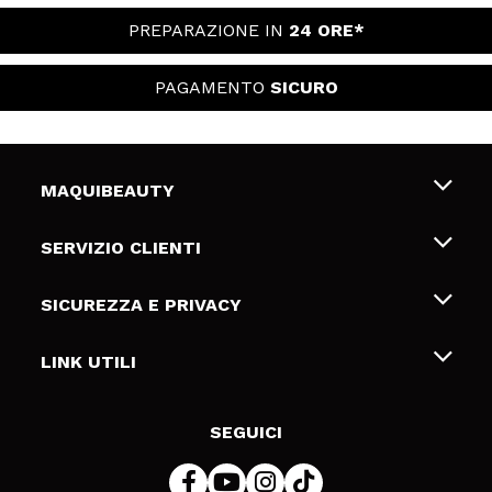
PREPARAZIONE IN
24 ORE*
PAGAMENTO
SICURO
MAQUIBEAUTY
Chi siamo
SERVIZIO CLIENTI
Offerte di lavoro
Spedizioni & Resi
SICUREZZA E PRIVACY
Gift Cards
Recesso / Resi
Termini e condizioni
LINK UTILI
Metodi di pagamamento
Informativa sulla privacy
Contattaci
Politica Cookies
SEGUICI
Risoluzione delle controversie online (ODR)