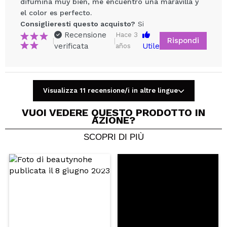
difumina muy bien, me encuentro una maravilla y
el color es perfecto.
Consiglieresti questo acquisto?
Si
Recensione
Hace 3
Condividi un video o una foto
Rispondi
|
|
verificata
Utile
años
Il tuo video potrebbe essere il primo. Immaginalo...
Consiglieresti questo acquisto?
Si
No
Visualizza 11 recensione/i in altre lingue
5/5
VUOI VEDERE QUESTO PRODOTTO IN
AZIONE?
INVIA
SCOPRI DI PIÙ