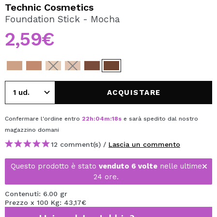
VOGLIO REGISTRARMI
Technic Cosmetics
Foundation Stick - Mocha
Creando un account su Maquibeauty.it potrai fare i tuoi
acquisti velocemente, controllare lo stato dei tuoi ordini e
2,59€
consultare le tue operazioni precedenti.
CREARE UN ACCOUNT
ACQUISTARE
Confermare l'ordine entro
22
h
:
04
m
:
18
s
e sarà spedito dal nostro
magazzino
domani
12 comment(s) /
Lascia un commento
Questo prodotto è stato
venduto 6 volte
nelle ultime
24 ore.
Contenuti: 6.00 gr
Prezzo x 100 Kg: 43,17€