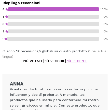
Riepilogo recensioni
5
100%
4
0%
3
0%
2
0%
1
0%
Ci sono
12
recensione/i globali su questo prodotto
(1 nella tua
lingua)
PIÙ VOTATE
PIÙ VECCHIE
PIÙ RECENTI
ANNA
Vi este producto utilizado como contorno por una
influencer y decidí probarlo. A menudo, los
productos que he usado para contornear mi rostro
se ven grisáceos en mi piel. Con este producto, que