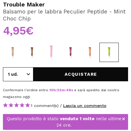
VOGLIO REGISTRARMI
Trouble Maker
Balsamo per le labbra Peculier Peptide - Mint
Creando un account su Maquibeauty.it potrai fare i tuoi
Choc Chip
acquisti velocemente, controllare lo stato dei tuoi ordini e
consultare le tue operazioni precedenti.
4,95€
CREARE UN ACCOUNT
ACQUISTARE
Confermare l'ordine entro
10
h
:
32
m
:
48
s
e sarà spedito dal nostro
magazzino
oggi
1 comment(s) /
Lascia un commento
Questo prodotto è stato
venduto 1 volte
nelle ultime
24 ore.