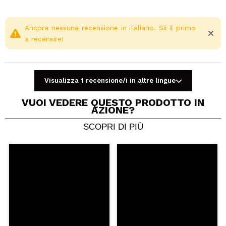
Ancora nessuna recensione in italiano. Sii il primo
a recensire!
Visualizza 1 recensione/i in altre lingue
VUOI VEDERE QUESTO PRODOTTO IN
AZIONE?
SCOPRI DI PIÙ
Condividi un video o una foto
Il tuo video potrebbe essere il primo. Immaginalo...
Consiglieresti questo acquisto?
Si
No
5/5
INVIA