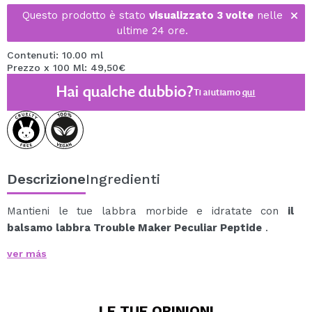
Questo prodotto è stato
visualizzato 3 volte
nelle
ultime 24 ore.
Contenuti: 10.00 ml
Prezzo x 100 Ml: 49,50€
Hai qualche dubbio?
Ti aiutiamo
qui
Descrizione
Ingredienti
Mantieni le tue labbra morbide e idratate con
il
balsamo labbra Trouble Maker Peculiar Peptide
.
La sua texture morbida e cremosa crea uno strato di
ver más
colore trasparente che dona alle labbra una
lucentezza naturale e un aspetto sano.
Arricchito con una potente combinazione di vitamina E,
LE TUE
OPINIONI
acido ialuronico, olio di jojoba e tripeptidi, questo