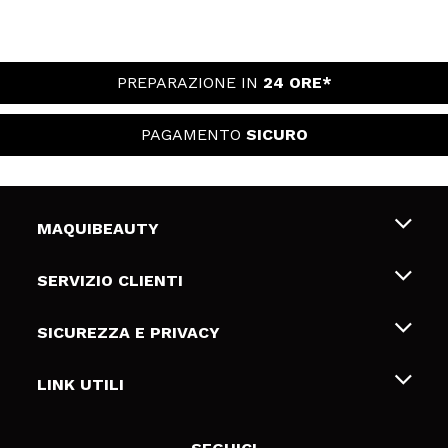
PREPARAZIONE IN
24 ORE*
PAGAMENTO
SICURO
MAQUIBEAUTY
Chi siamo
SERVIZIO CLIENTI
Offerte di lavoro
Spedizioni & Resi
SICUREZZA E PRIVACY
Gift Cards
Recesso / Resi
Termini e condizioni
LINK UTILI
Metodi di pagamamento
Informativa sulla privacy
Contattaci
Politica Cookies