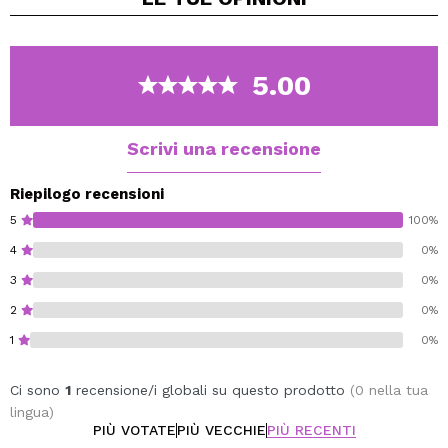
balsamo idrata in profondità, protegge dalla secchezza
e lascia le labbra visibilmente più morbide ed elastiche
a ogni utilizzo.
5.00
Disponibili in diversi gusti con profumazioni uniche,
ognuno include un applicatore in silicone che rende i
ritocchi facili, comodi e incredibilmente piacevoli!
Scrivi una recensione
Alcohol free.
Riepilogo recensioni
Paraben free.
5
100%
Sulfate free.
4
0%
Cruelty free.
3
0%
Vegan.
2
0%
1
0%
Ci sono
1
recensione/i globali su questo prodotto
(0 nella tua
lingua)
PIÙ VOTATE
PIÙ VECCHIE
PIÙ RECENTI