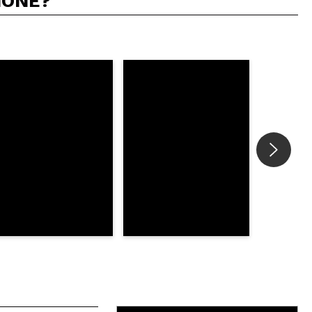
IONE?
5