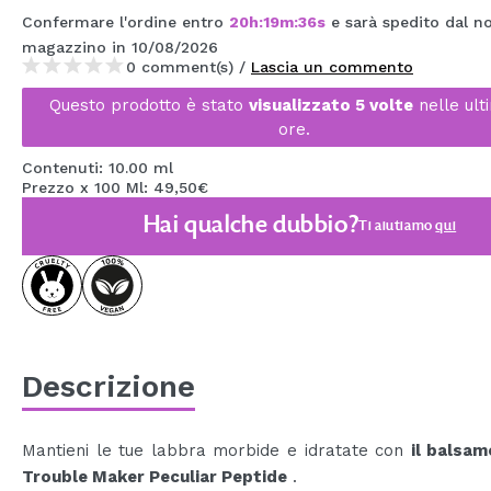
MAQUIFARMA
Confermare l'ordine entro
20
h
:
19
m
:
36
s
e sarà spedito dal n
magazzino
in 10/08/2026
KOREA ZONE
0 comment(s) /
Lascia un commento
Questo prodotto è stato
visualizzato 5 volte
nelle ult
TRAVEL SIZE
ore.
NATURE
Contenuti: 10.00 ml
Prezzo x 100 Ml: 49,50€
Hai qualche dubbio?
SPECIALE
Ti aiutiamo
qui
OUTLET
SONO TORNATI!
PROSSIMAMENTE
Descrizione
BLOG
Mantieni le tue labbra morbide e idratate con
il balsam
Trouble Maker Peculiar Peptide
.