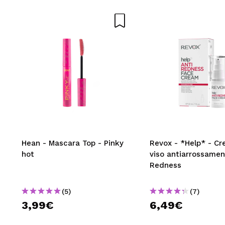
Hean - Mascara Top - Pinky
Revox - *Help* - C
hot
viso antiarrossamen
Redness
(5)
(7)
3,99€
6,49€