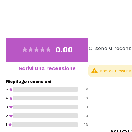
0.00
Ci sono
0
recensi
Scrivi una recensione
Ancora nessuna r
Riepilogo recensioni
5
0%
4
0%
3
0%
2
0%
1
0%