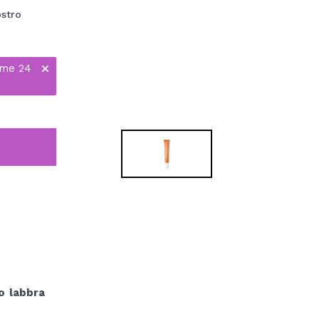
ostro
ime 24
o labbra