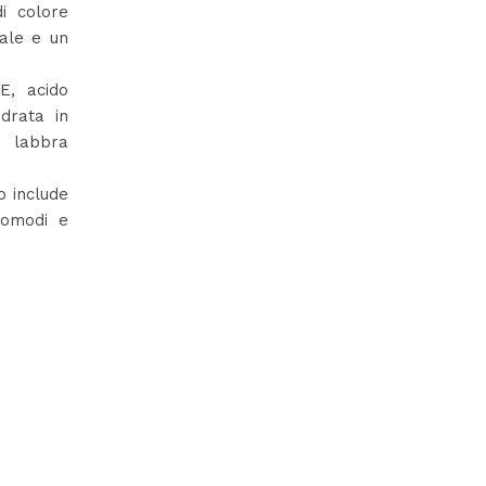
i colore
ale e un
E, acido
idrata in
e labbra
o include
 comodi e