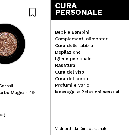
CURA
PERSONALE
Bebè e Bambini
Complementi alimentari
Eig
Cura delle labbra
Danessa Myricks Beauty -
cor
Depilazione
Colorfix Nudes - Nude 6
Igiene personale
Rasatura
Cura del viso
Cura del corpo
Profumi e Vario
arroll -
Massaggi e Relazioni sessuali
urbo Magic - 49
13)
(1)
28,50€
2,
Vedi tutti da Cura personale