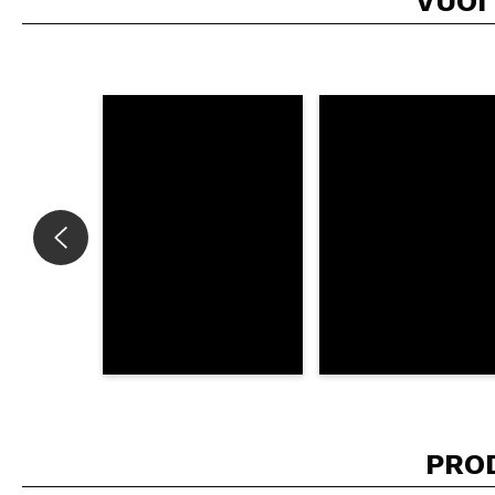
VUOI
Consiglieresti ques
INVI
PRO