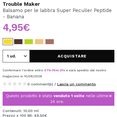
VOGLIO REGISTRARMI
Trouble Maker
Balsamo per le labbra Super Peculier Peptide
Creando un account su Maquibeauty.it potrai fare i tuoi
- Banana
acquisti velocemente, controllare lo stato dei tuoi ordini e
consultare le tue operazioni precedenti.
4,95€
CREARE UN ACCOUNT
ACQUISTARE
Confermare l'ordine entro
07
h
:
10
m
:
21
s
e sarà spedito dal nostro
magazzino
in 10/08/2026
0 comment(s) /
Lascia un commento
Questo prodotto è stato
venduto 1 volte
nelle ultime
24 ore.
Contenuti: 10.00 ml
Prezzo x 100 Ml: 49,50€