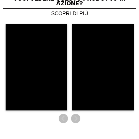
AZIONE?
SCOPRI DI PIÙ
Condividi un video o una foto
Il tuo video potrebbe essere il primo. Immaginalo...
Consiglieresti questo acquisto?
Si
No
5/5
INVIA