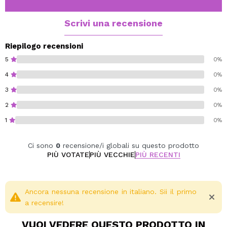
Idratazione, morbidezza e un tocco di colore con
personalità propria.
Scrivi una recensione
Cruelty free.
Riepilogo recensioni
Vegan.
5
0%
4
0%
3
0%
2
0%
1
0%
Ci sono
0
recensione/i globali su questo prodotto
PIÙ VOTATE
PIÙ VECCHIE
PIÙ RECENTI
Ancora nessuna recensione in italiano. Sii il primo
a recensire!
VUOI VEDERE QUESTO PRODOTTO IN