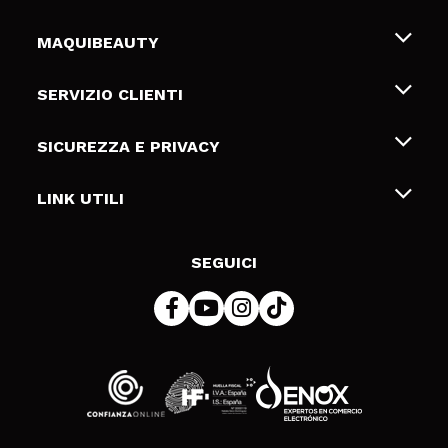
MAQUIBEAUTY
Chi siamo
SERVIZIO CLIENTI
Offerte di lavoro
Spedizioni & Resi
SICUREZZA E PRIVACY
Gift Cards
Recesso / Resi
Termini e condizioni
LINK UTILI
Metodi di pagamamento
Informativa sulla privacy
Contattaci
Politica Cookies
SEGUICI
Risoluzione delle controversie online (ODR)