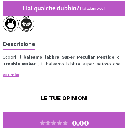
Hai qualche dubbio?
Ti aiutiamo
qui
Descrizione
Scopri il
balsamo labbra Super Peculiar Peptide
di
Trouble Maker
, il balsamo labbra super setoso che
dona lucentezza e cura senza lasciare la sensazione di
ver más
appiccicosità.
La sua formula ultra-scorrevole scivola comodamente
sulle labbra, lasciando un finish leggero e confortevole.
LE TUE
OPINIONI
Arricchito con una miscela naturalmente idratante,
aiuta a lenire, idratare e mantenere le labbra morbide
più a lungo.
Inoltre, è leggermente colorato e disponibile in gusti
0.00
divertenti, originali e un po' "particolari".