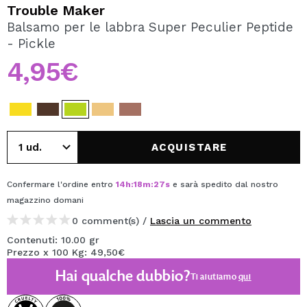
VOGLIO REGISTRARMI
Trouble Maker
Balsamo per le labbra Super Peculier Peptide
Creando un account su Maquibeauty.it potrai fare i tuoi
- Pickle
acquisti velocemente, controllare lo stato dei tuoi ordini e
consultare le tue operazioni precedenti.
4,95€
CREARE UN ACCOUNT
ACQUISTARE
Confermare l'ordine entro
14
h
:
18
m
:
27
s
e sarà spedito dal nostro
magazzino
domani
0 comment(s) /
Lascia un commento
Contenuti: 10.00 gr
Prezzo x 100 Kg: 49,50€
Hai qualche dubbio?
Ti aiutiamo
qui