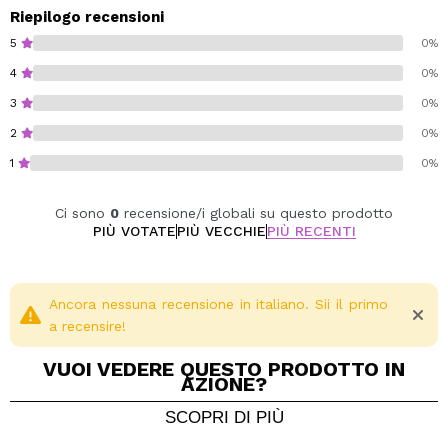
Riepilogo recensioni
Cruelty free.
5
0%
Vegan.
4
0%
3
0%
2
0%
1
0%
Ci sono
0
recensione/i globali su questo prodotto
PIÙ VOTATE
PIÙ VECCHIE
PIÙ RECENTI
Ancora nessuna recensione in italiano. Sii il primo
a recensire!
VUOI VEDERE QUESTO PRODOTTO IN
AZIONE?
SCOPRI DI PIÙ