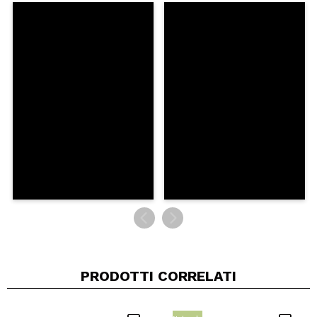
Condividi un video o una foto
Il tuo video potrebbe essere il primo. Immaginalo...
Consiglieresti questo acquisto?
Si
No
5/5
INVIA
PRODOTTI CORRELATI