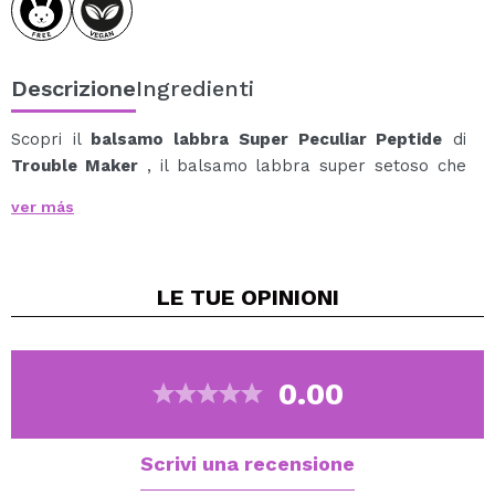
Descrizione
Ingredienti
Scopri il
balsamo labbra Super Peculiar Peptide
di
Trouble Maker
, il balsamo labbra super setoso che
dona lucentezza e cura senza lasciare la sensazione di
ver más
appiccicosità.
La sua formula ultra-scorrevole scivola comodamente
sulle labbra, lasciando un finish leggero e confortevole.
LE TUE
OPINIONI
Arricchito con una miscela naturalmente idratante,
aiuta a lenire, idratare e mantenere le labbra morbide
più a lungo.
Inoltre, è leggermente colorato e disponibile in gusti
0.00
divertenti, originali e un po' "particolari".
Idratazione, morbidezza e un tocco di colore con
personalità propria.
Scrivi una recensione