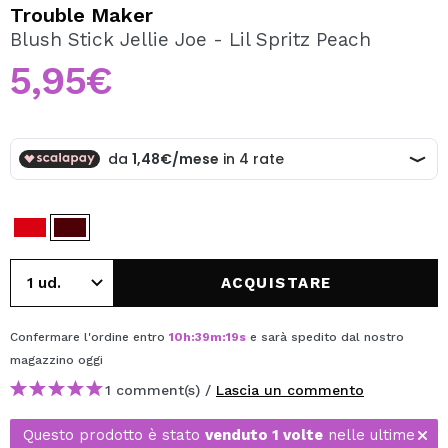
VOGLIO REGISTRARMI
Trouble Maker
Blush Stick Jellie Joe - Lil Spritz Peach
Creando un account su Maquibeauty.it potrai fare i tuoi
acquisti velocemente, controllare lo stato dei tuoi ordini e
5,95€
consultare le tue operazioni precedenti.
CREARE UN ACCOUNT
ACQUISTARE
Confermare l'ordine entro
10
h
:
39
m
:
19
s
e sarà spedito dal nostro
magazzino
oggi
1 comment(s) /
Lascia un commento
Questo prodotto è stato
venduto 1 volte
nelle ultime