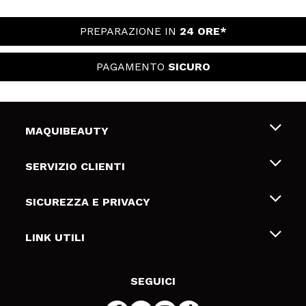
PREPARAZIONE IN
24 ORE*
PAGAMENTO
SICURO
MAQUIBEAUTY
Chi siamo
SERVIZIO CLIENTI
Offerte di lavoro
Spedizioni & Resi
SICUREZZA E PRIVACY
Gift Cards
Recesso / Resi
Termini e condizioni
LINK UTILI
Metodi di pagamamento
Informativa sulla privacy
Contattaci
Politica Cookies
SEGUICI
Risoluzione delle controversie online (ODR)