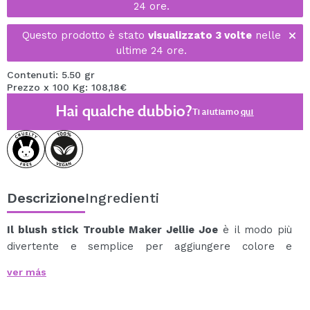
24 ore.
Questo prodotto è stato
visualizzato 3 volte
nelle
ultime 24 ore.
Contenuti: 5.50 gr
Prezzo x 100 Kg: 108,18€
Hai qualche dubbio?
Ti aiutiamo
qui
Descrizione
Ingredienti
Il blush stick Trouble Maker Jellie Joe
è il modo più
divertente e semplice per aggiungere colore e
freschezza alle tue guance in un istante.
ver más
La sua texture leggera e gelatinosa scivola
delicatamente sulla pelle, regalando un tocco rosa