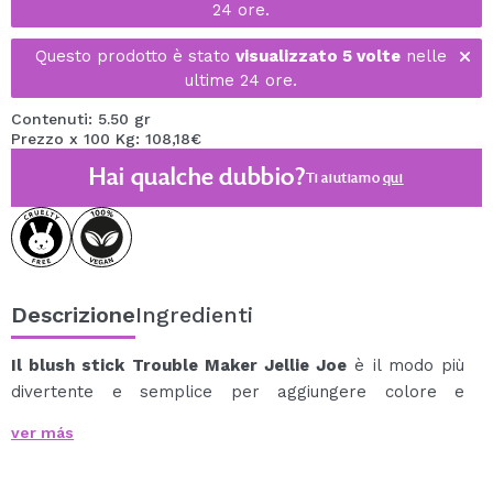
24 ore.
Questo prodotto è stato
visualizzato 5 volte
nelle
ultime 24 ore.
Contenuti: 5.50 gr
Prezzo x 100 Kg: 108,18€
Hai qualche dubbio?
Ti aiutiamo
qui
Descrizione
Ingredienti
Il blush stick Trouble Maker Jellie Joe
è il modo più
divertente e semplice per aggiungere colore e
freschezza alle tue guance in un istante.
ver más
La sua texture leggera e gelatinosa scivola
delicatamente sulla pelle, regalando un tocco rosa