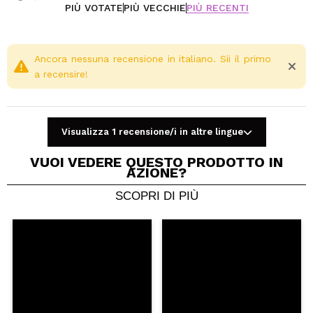
PIÙ VOTATE
PIÙ VECCHIE
PIÙ RECENTI
Ancora nessuna recensione in italiano. Sii il primo
a recensire!
Visualizza 1 recensione/i in altre lingue
VUOI VEDERE QUESTO PRODOTTO IN
AZIONE?
SCOPRI DI PIÙ
Condividi un video o una foto
Il tuo video potrebbe essere il primo. Immaginalo...
Consiglieresti questo acquisto?
Si
No
5/5