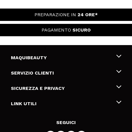
PREPARAZIONE IN
24 ORE*
PAGAMENTO
SICURO
MAQUIBEAUTY
Chi siamo
SERVIZIO CLIENTI
Offerte di lavoro
Spedizioni & Resi
SICUREZZA E PRIVACY
Gift Cards
Recesso / Resi
Termini e condizioni
LINK UTILI
Metodi di pagamamento
Informativa sulla privacy
Contattaci
Politica Cookies
SEGUICI
Risoluzione delle controversie online (ODR)