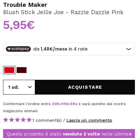
VOGLIO REGISTRARMI
Trouble Maker
Blush Stick Jellie Joe - Razzle Dazzle Pink
Creando un account su Maquibeauty.it potrai fare i tuoi
acquisti velocemente, controllare lo stato dei tuoi ordini e
5,95€
consultare le tue operazioni precedenti.
CREARE UN ACCOUNT
ACQUISTARE
Confermare l'ordine entro
20
h
:
41
m
:
59
s
e sarà spedito dal nostro
magazzino
domani
1 comment(s) /
Lascia un commento
Questo prodotto è stato
venduto 2 volte
nelle ultime