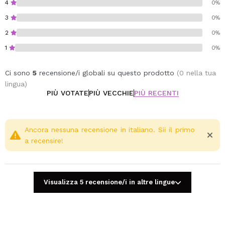
4
0%
3
0%
2
0%
1
0%
Ci sono
5
recensione/i globali su questo prodotto
(0 nella tua
lingua)
PIÙ VOTATE
PIÙ VECCHIE
PIÙ RECENTI
Ancora nessuna recensione in italiano. Sii il primo
a recensire!
Visualizza 5 recensione/i in altre lingue