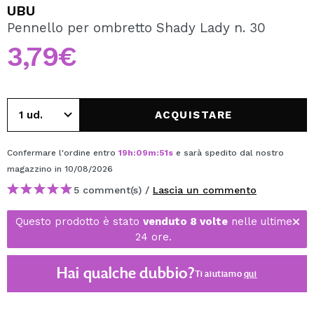
VOGLIO REGISTRARMI
UBU
Pennello per ombretto Shady Lady n. 30
Creando un account su Maquibeauty.it potrai fare i tuoi
acquisti velocemente, controllare lo stato dei tuoi ordini e
3,79€
consultare le tue operazioni precedenti.
CREARE UN ACCOUNT
ACQUISTARE
Confermare l'ordine entro
19
h
:
09
m
:
51
s
e sarà spedito dal nostro
magazzino
in 10/08/2026
5 comment(s) /
Lascia un commento
Questo prodotto è stato
venduto 8 volte
nelle ultime
24 ore.
Hai qualche dubbio?
Ti aiutiamo
qui