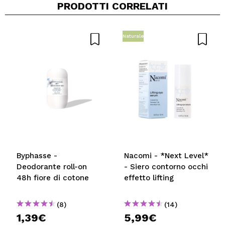
PRODOTTI CORRELATI
Condividi un video o una foto
Il tuo video potrebbe essere il primo. Immaginalo...
Naturale
Consiglieresti questo acquisto?
Si
No
5/5
INVIA
Byphasse -
Nacomi - *Next Level*
Deodorante roll-on
- Siero contorno occhi
48h fiore di cotone
effetto lifting
(8)
(14)
1,39€
5,99€