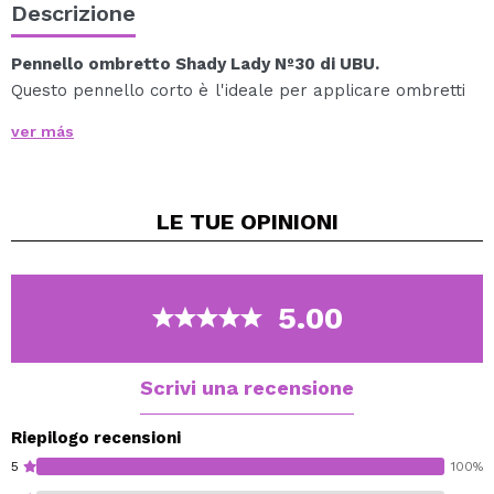
Descrizione
Pennello ombretto Shady Lady Nº30 di UBU.
Questo pennello corto è l'ideale per applicare ombretti
e adattarsi perfettamente alla forma dell'occhio,
ver más
facendo sì che tutti gli sguardi si rivolgano a te.
Le tue palpebre saranno perfette con questa spazzola
a pelo corto sintetico modellato per modellare i tuoi
LE TUE
OPINIONI
occhi.
5.00
Scrivi una recensione
Riepilogo recensioni
5
100%