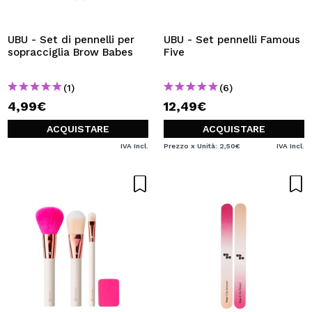
UBU - Set di pennelli per
UBU - Set pennelli Famous
sopracciglia Brow Babes
Five
(1)
(6)
4,99€
12,49€
ACQUISTARE
ACQUISTARE
IVA Incl.
Prezzo x Unità: 2,50€
IVA Incl.