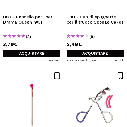
UBU - Pennello per liner
UBU - Duo di spugnette
Drama Queen nº31
per il trucco Sponge Cakes
(2)
(9)
3,79€
2,49€
ACQUISTARE
ACQUISTARE
IVA Incl.
Prezzo x Unità: 1,25€
IVA Incl.