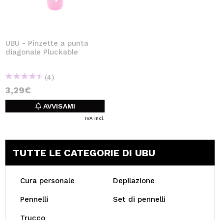
UBU - Pinzette a punta
diagonale Pluckable
(4)
3,29€
AVVISAMI
IVA Incl.
TUTTE LE CATEGORIE DI UBU
Cura personale
Depilazione
Pennelli
Set di pennelli
Trucco