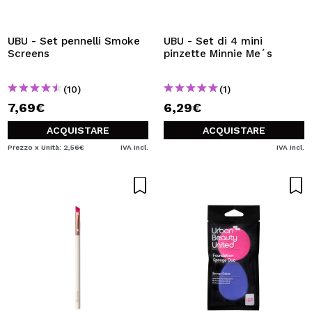
UBU - Set pennelli Smoke
UBU - Set di 4 mini
Screens
pinzette Minnie Me´s
(10)
(1)
7,69€
6,29€
ACQUISTARE
ACQUISTARE
Prezzo x Unità: 2,56€
IVA Incl.
IVA Incl.