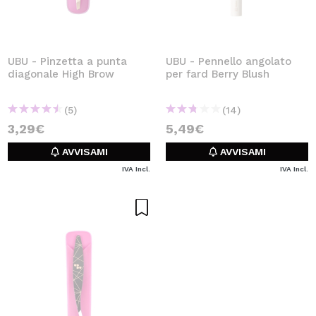
UBU - Pinzetta a punta
UBU - Pennello angolato
diagonale High Brow
per fard Berry Blush
(5)
(14)
3,29€
5,49€
AVVISAMI
AVVISAMI
IVA Incl.
IVA Incl.