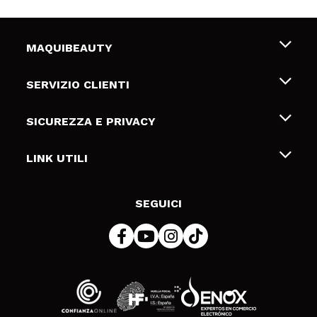
MAQUIBEAUTY
Chi siamo
SERVIZIO CLIENTI
Offerte di lavoro
Spedizioni & Resi
SICUREZZA E PRIVACY
Gift Cards
Recesso / Resi
Termini e condizioni
LINK UTILI
Metodi di pagamamento
Informativa sulla privacy
Contattaci
Politica Cookies
SEGUICI
Risoluzione delle controversie online (ODR)