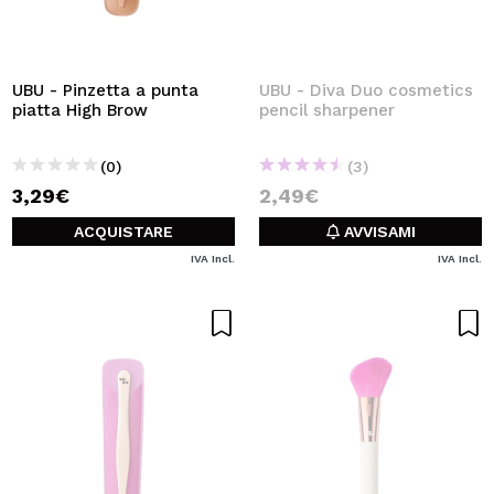
UBU - Pinzetta a punta
UBU - Diva Duo cosmetics
piatta High Brow
pencil sharpener
(0)
(3)
3,29€
2,49€
ACQUISTARE
AVVISAMI
IVA Incl.
IVA Incl.