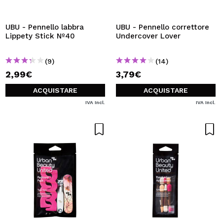
VOGLIO REGISTRARMI
Creando un account su Maquibeauty.it potrai fare i tuoi
UBU - Pennello labbra
UBU - Pennello correttore
acquisti velocemente, controllare lo stato dei tuoi ordini e
Lippety Stick Nº40
Undercover Lover
consultare le tue operazioni precedenti.
(9)
(14)
2,99€
3,79€
CREARE UN ACCOUNT
ACQUISTARE
ACQUISTARE
IVA Incl.
IVA Incl.