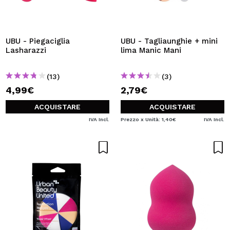
UBU - Piegaciglia
UBU - Tagliaunghie + mini
Lasharazzi
lima Manic Mani
(13)
(3)
4,99€
2,79€
ACQUISTARE
ACQUISTARE
IVA Incl.
Prezzo x Unità: 1,40€
IVA Incl.