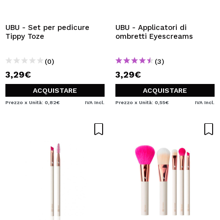
UBU - Set per pedicure
UBU - Applicatori di
Tippy Toze
ombretti Eyescreams
(0)
(3)
3,29€
3,29€
ACQUISTARE
ACQUISTARE
Prezzo x Unità: 0,82€
IVA Incl.
Prezzo x Unità: 0,55€
IVA Incl.