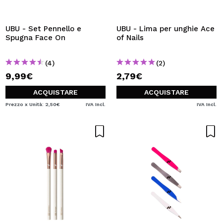
UBU - Set Pennello e
UBU - Lima per unghie Ace
Spugna Face On
of Nails
(4)
(2)
9,99€
2,79€
ACQUISTARE
ACQUISTARE
Prezzo x Unità: 2,50€
IVA Incl.
IVA Incl.