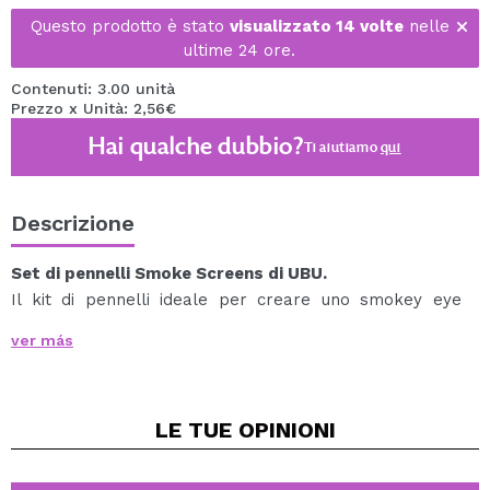
Questo prodotto è stato
visualizzato 14 volte
nelle
ultime 24 ore.
Contenuti: 3.00 unità
Prezzo x Unità: 2,56€
Hai qualche dubbio?
Ti aiutiamo
qui
Descrizione
Set di pennelli Smoke Screens di UBU.
Il kit di pennelli ideale per creare uno smokey eye
super sexy.
ver más
Il kit contiene:
1 pennello per definire.
1 pennello per sfumare ovale.
LE TUE
OPINIONI
1 pennello per sfumare ad angolo.