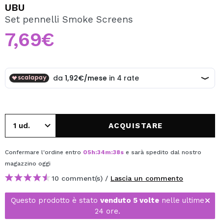
VOGLIO REGISTRARMI
UBU
Set pennelli Smoke Screens
Creando un account su Maquibeauty.it potrai fare i tuoi
acquisti velocemente, controllare lo stato dei tuoi ordini e
7,69€
consultare le tue operazioni precedenti.
CREARE UN ACCOUNT
ACQUISTARE
Confermare l'ordine entro
05
h
:
34
m
:
38
s
e sarà spedito dal nostro
magazzino
oggi
10 comment(s) /
Lascia un commento
Questo prodotto è stato
venduto 5 volte
nelle ultime
24 ore.