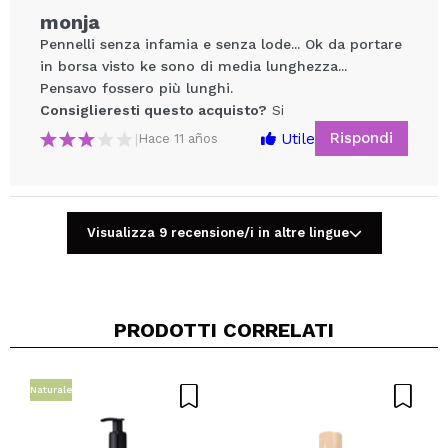
monja
Pennelli senza infamia e senza lode... Ok da portare
in borsa visto ke sono di media lunghezza...
Pensavo fossero più lunghi.
Consiglieresti questo acquisto?
Si
Rispondi
Utile
|
Hace 11 años
Condividi un video o una foto
Il tuo video potrebbe essere il primo. Immaginalo...
Visualizza 9 recensione/i in altre lingue
Consiglieresti questo acquisto?
Si
No
5/5
PRODOTTI CORRELATI
INVIA
Naturale