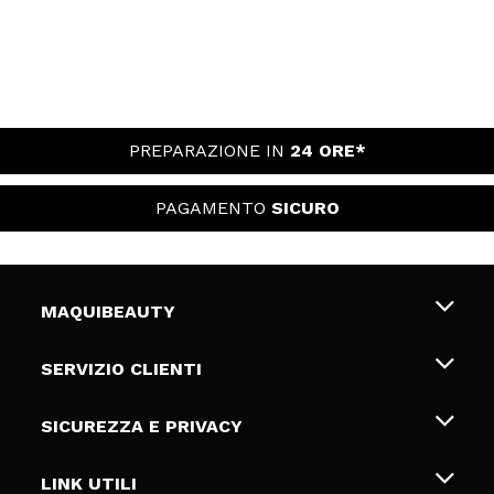
PREPARAZIONE IN
24 ORE*
PAGAMENTO
SICURO
MAQUIBEAUTY
Chi siamo
SERVIZIO CLIENTI
Offerte di lavoro
Spedizioni & Resi
SICUREZZA E PRIVACY
Gift Cards
Recesso / Resi
Termini e condizioni
LINK UTILI
Metodi di pagamamento