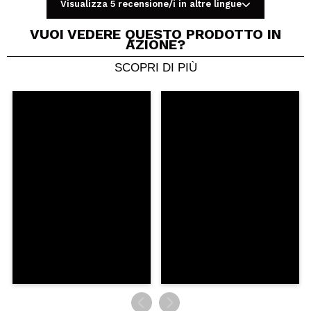
Visualizza 5 recensione/i in altre lingue
VUOI VEDERE QUESTO PRODOTTO IN
AZIONE?
SCOPRI DI PIÙ
Condividi un video o una foto
Il tuo video potrebbe essere il primo. Immaginalo...
Consiglieresti questo acquisto?
Si
No
5/5
INVIA