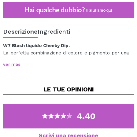
Hai qualche dubbio?
Ti aiutiamo
qui
Descrizione
Ingredienti
W7 Blush liquido Cheeky Dip.
La perfetta combinazione di colore e pigmento per una
finitura civettuola!
ver más
Il suo applicatore in spugna facile da usare ti consente
di colorare le guance, mescolando e abbinando le
tonalità per adattarle al tono della pelle.
LE TUE
OPINIONI
Include vitamina E per un'ulteriore cura della pelle.
Dai vita alle tue guance con Cheeky Dip Liquid Blush di
W7 e sperimenta un aspetto radioso e naturale.
Osate mettere in risalto la vostra bellezza con questo
4.40
accessorio essenziale di W7.
Vegan.
Scrivi una recensione