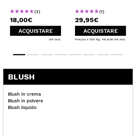
Comarca
(3)
(1)
18,00€
29,95€
ACQUISTARE
ACQUISTARE
IVA Incl.
Prezzo x 100 Kg: 49,92€
IVA Incl.
BLUSH
Blush in crema
Blush in polvere
Blush liquido