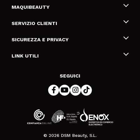
MAQUIBEAUTY
Chi siamo
SERVIZIO CLIENTI
Offerte di lavoro
Spedizioni & Resi
SICUREZZA E PRIVACY
Gift Cards
Recesso / Resi
Termini e condizioni
LINK UTILI
Metodi di pagamamento
Informativa sulla privacy
Contattaci
Politica Cookies
SEGUICI
Risoluzione delle controversie online (ODR)
© 2026 DSM Beauty, S.L.