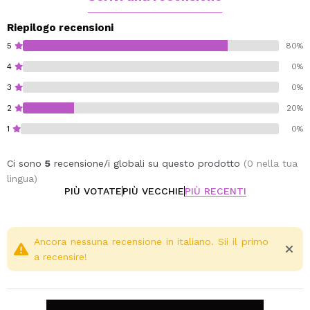
Cruelty free.
Riepilogo recensioni
5
80%
4
0%
3
0%
2
20%
1
0%
Ci sono
5
recensione/i globali su questo prodotto
(0 nella tua
lingua)
PIÙ VOTATE
PIÙ VECCHIE
PIÙ RECENTI
Ancora nessuna recensione in italiano. Sii il primo
a recensire!