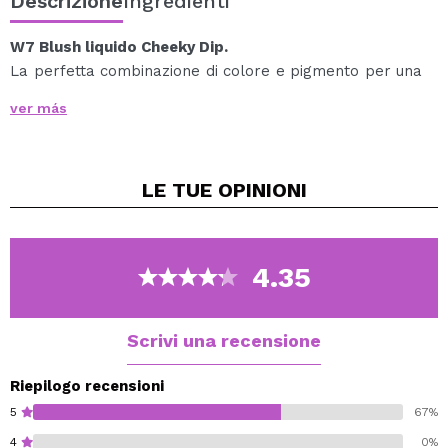
Descrizione
Ingredienti
W7 Blush liquido Cheeky Dip.
La perfetta combinazione di colore e pigmento per una
finitura civettuola!
ver más
Il suo applicatore in spugna facile da usare ti consente
di colorare le guance, mescolando e abbinando le
tonalità per adattarle al tono della pelle.
LE TUE
OPINIONI
Include vitamina E per un'ulteriore cura della pelle.
Dai vita alle tue guance con Cheeky Dip Liquid Blush di
W7 e sperimenta un aspetto radioso e naturale.
Osate mettere in risalto la vostra bellezza con questo
4.35
accessorio essenziale di W7.
Vegan.
Scrivi una recensione
Cruelty free.
Riepilogo recensioni
5
67%
4
0%