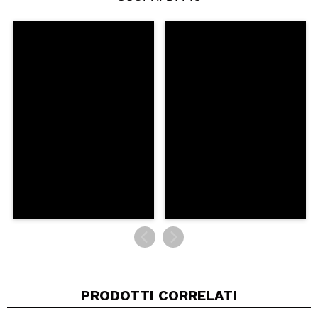
Condividi un video o una foto
Il tuo video potrebbe essere il primo. Immaginalo...
Consiglieresti questo acquisto?
Si
No
5/5
INVIA
PRODOTTI CORRELATI