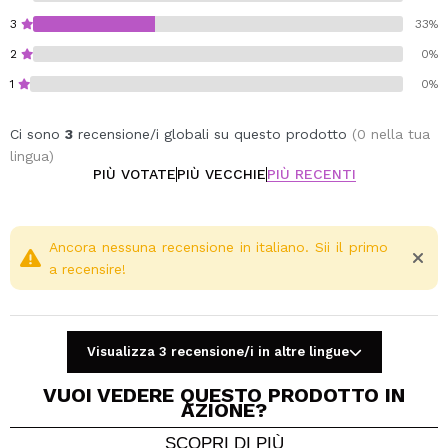
3
33%
2
0%
1
0%
Ci sono
3
recensione/i globali su questo prodotto
(0 nella tua
lingua)
PIÙ VOTATE
PIÙ VECCHIE
PIÙ RECENTI
Ancora nessuna recensione in italiano. Sii il primo
a recensire!
Visualizza 3 recensione/i in altre lingue
VUOI VEDERE QUESTO PRODOTTO IN
AZIONE?
SCOPRI DI PIÙ