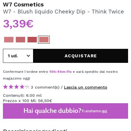
VOGLIO REGISTRARMI
W7 Cosmetics
W7 - Blush liquido Cheeky Dip - Think Twice
Creando un account su Maquibeauty.it potrai fare i tuoi
acquisti velocemente, controllare lo stato dei tuoi ordini e
3,39€
consultare le tue operazioni precedenti.
CREARE UN ACCOUNT
ACQUISTARE
Confermare l'ordine entro
10
h
:
46
m
:
11
s
e sarà spedito dal nostro
magazzino
oggi
3 comment(s) /
Lascia un commento
Contenuti: 6.00 ml
Prezzo x 100 Ml: 56,50€
Hai qualche dubbio?
Ti aiutiamo
qui