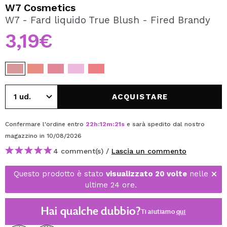
VOGLIO REGISTRARMI
W7 Cosmetics
W7 - Fard liquido True Blush - Fired Brandy
Creando un account su Maquibeauty.it potrai fare i tuoi
acquisti velocemente, controllare lo stato dei tuoi ordini e
3,19€
consultare le tue operazioni precedenti.
CREARE UN ACCOUNT
ACQUISTARE
Confermare l'ordine entro
22
h
:
12
m
:
21
s
e sarà spedito dal nostro
magazzino
in 10/08/2026
4 comment(s) /
Lascia un commento
Questo prodotto è stato
visualizzato 20 volte
nelle
ultime 24 ore.
Hai qualche dubbio?
Ti aiutiamo
qui