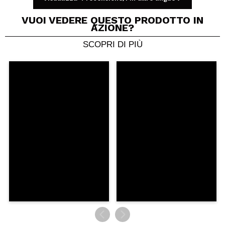
VUOI VEDERE QUESTO PRODOTTO IN
AZIONE?
SCOPRI DI PIÙ
Condividi un video o una foto
Il tuo video potrebbe essere il primo. Immaginalo...
Consiglieresti questo acquisto?
Si
No
5/5
INVIA