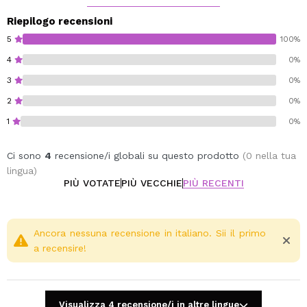
Ideale per l'uso quotidiano, il W7 ti consente di
personalizzare il tuo trucco e ottenere guance radiose
Riepilogo recensioni
in pochi secondi.
5
100%
4
0%
W7 True Blush
3
0%
Cruelty free.
2
0%
1
0%
Ci sono
4
recensione/i globali su questo prodotto
(0 nella tua
lingua)
PIÙ VOTATE
PIÙ VECCHIE
PIÙ RECENTI
Ancora nessuna recensione in italiano. Sii il primo
a recensire!
Visualizza 4 recensione/i in altre lingue