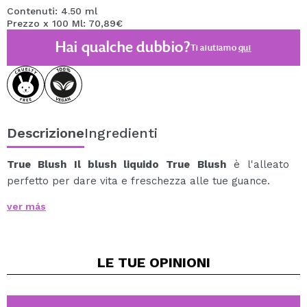
Contenuti: 4.50 ml
Prezzo x 100 Ml: 70,89€
Hai qualche dubbio?
Ti aiutiamo
qui
Descrizione
Ingredienti
True Blush Il blush liquido True Blush
è l'alleato
perfetto per dare vita e freschezza alle tue guance.
La sua formula fluida e modulabile consente di
ver más
applicare il colore a strati, ottenendo un effetto che va
da una finitura naturale e delicata a un effetto più
intenso e definito.
LE TUE
OPINIONI
Grazie alla sua texture leggera e facile da applicare, si
stende facilmente grazie all'applicatore integrato e si
fonde uniformemente sulla pelle, donando un aspetto