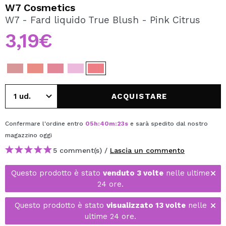
VOGLIO REGISTRARMI
W7 Cosmetics
W7 - Fard liquido True Blush - Pink Citrus
Creando un account su Maquibeauty.it potrai fare i tuoi
acquisti velocemente, controllare lo stato dei tuoi ordini e
3,19€
consultare le tue operazioni precedenti.
CREARE UN ACCOUNT
ACQUISTARE
Confermare l'ordine entro
05
h
:
40
m
:
23
s
e sarà spedito dal nostro
magazzino
oggi
5 comment(s) /
Lascia un commento
Questo prodotto è stato
venduto 3 volte
nelle ultime
24 ore.
Questo prodotto è stato
visualizzato 13 volte
nelle
ultime 24 ore.