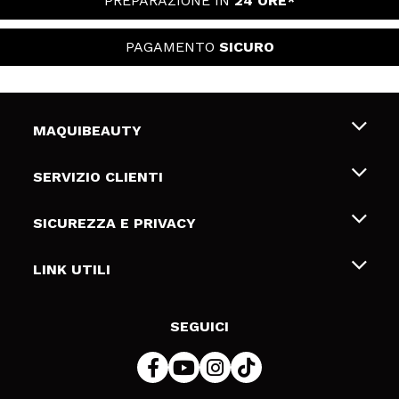
PREPARAZIONE IN
24 ORE*
PAGAMENTO
SICURO
MAQUIBEAUTY
Chi siamo
SERVIZIO CLIENTI
Offerte di lavoro
Spedizioni & Resi
SICUREZZA E PRIVACY
Gift Cards
Recesso / Resi
Termini e condizioni
LINK UTILI
Metodi di pagamamento
Informativa sulla privacy
Contattaci
Politica Cookies
SEGUICI
Risoluzione delle controversie online (ODR)