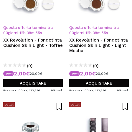
Questa offerta termina tra:
Questa offerta termina tra:
03
giorni
12
h
:
39
m
:
55
s
03
giorni
12
h
:
39
m
:
55
s
XX Revolution - Fondotinta
XX Revolution - Fondotinta
Cushion Skin Light - Toffee
Cushion Skin Light - Light
Mocha
(0)
(0)
2,00€
2,00€
20,00€
20,00€
-90%
-90%
ACQUISTARE
ACQUISTARE
Prezzo x 100 Kg: 133,33€
IVA Incl.
Prezzo x 100 Kg: 133,33€
IVA Incl.
Outlet
Outlet