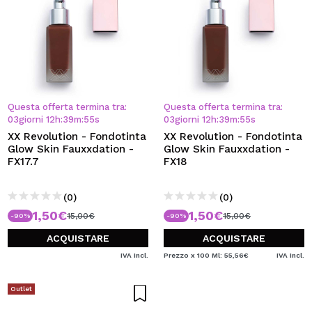
Questa offerta termina tra:
Questa offerta termina tra:
03
giorni
12
h
:
39
m
:
55
s
03
giorni
12
h
:
39
m
:
55
s
XX Revolution - Fondotinta
XX Revolution - Fondotinta
Glow Skin Fauxxdation -
Glow Skin Fauxxdation -
FX17.7
FX18
(0)
(0)
1,50€
1,50€
15,00€
15,00€
-90%
-90%
ACQUISTARE
ACQUISTARE
IVA Incl.
Prezzo x 100 Ml: 55,56€
IVA Incl.
Outlet