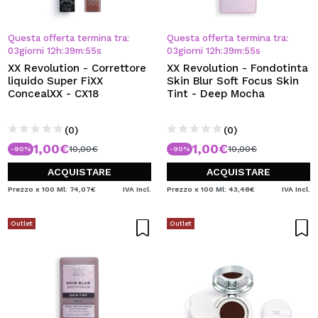
Questa offerta termina tra:
Questa offerta termina tra:
03
giorni
12
h
:
39
m
:
55
s
03
giorni
12
h
:
39
m
:
55
s
XX Revolution - Correttore
XX Revolution - Fondotinta
liquido Super FiXX
Skin Blur Soft Focus Skin
ConcealXX - CX18
Tint - Deep Mocha
(0)
(0)
1,00€
1,00€
10,00€
10,00€
-90%
-90%
ACQUISTARE
ACQUISTARE
Prezzo x 100 Ml: 74,07€
IVA Incl.
Prezzo x 100 Ml: 43,48€
IVA Incl.
Outlet
Outlet