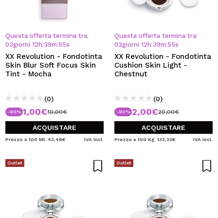
Questa offerta termina tra:
Questa offerta termina tra:
03
giorni
12
h
:
39
m
:
55
s
03
giorni
12
h
:
39
m
:
55
s
XX Revolution - Fondotinta
XX Revolution - Fondotinta
Skin Blur Soft Focus Skin
Cushion Skin Light -
Tint - Mocha
Chestnut
(0)
(0)
1,00€
2,00€
10,00€
20,00€
-90%
-90%
ACQUISTARE
ACQUISTARE
Prezzo x 100 Ml: 43,48€
IVA Incl.
Prezzo x 100 Kg: 133,33€
IVA Incl.
Outlet
Outlet