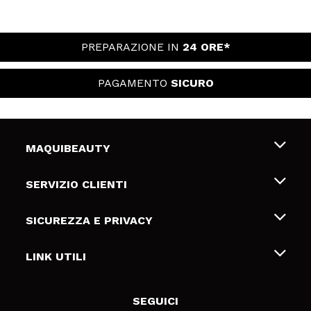
PREPARAZIONE IN
24 ORE*
PAGAMENTO
SICURO
MAQUIBEAUTY
Chi siamo
SERVIZIO CLIENTI
Offerte di lavoro
Spedizioni & Resi
SICUREZZA E PRIVACY
Gift Cards
Recesso / Resi
Termini e condizioni
LINK UTILI
Metodi di pagamamento
Informativa sulla privacy
Contattaci
Politica Cookies
SEGUICI