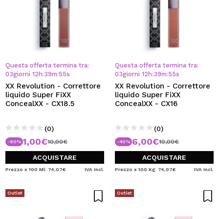
Questa offerta termina tra:
Questa offerta termina tra:
03
giorni
12
h
:
39
m
:
55
s
03
giorni
12
h
:
39
m
:
55
s
XX Revolution - Correttore
XX Revolution - Correttore
liquido Super FiXX
liquido Super FiXX
ConcealXX - CX18.5
ConcealXX - CX16
(0)
(0)
1,00€
6,00€
10,00€
10,00€
-90%
-40%
ACQUISTARE
ACQUISTARE
Prezzo x 100 Ml: 74,07€
IVA Incl.
Prezzo x 100 Kg: 74,07€
IVA Incl.
Outlet
Outlet