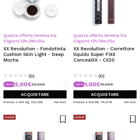
Questa offerta termina tra:
Questa offerta termina tra:
03
giorni
12
h
:
39
m
:
55
s
03
giorni
12
h
:
39
m
:
55
s
XX Revolution - Fondotinta
XX Revolution - Correttore
Cushion Skin Light - Deep
liquido Super FiXX
Mocha
ConcealXX - CX20
(0)
(0)
2,00€
1,00€
20,00€
10,00€
-90%
-90%
ACQUISTARE
ACQUISTARE
Prezzo x 100 Kg: 133,33€
IVA Incl.
Prezzo x 100 Ml: 74,07€
IVA Incl.
Outlet
Outlet