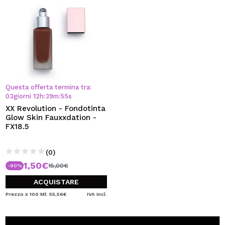
Questa offerta termina tra:
03
giorni
12
h
:
39
m
:
55
s
XX Revolution - Fondotinta
Glow Skin Fauxxdation -
FX18.5
(0)
1,50€
15,00€
-90%
ACQUISTARE
Prezzo x 100 Ml: 55,56€
IVA Incl.