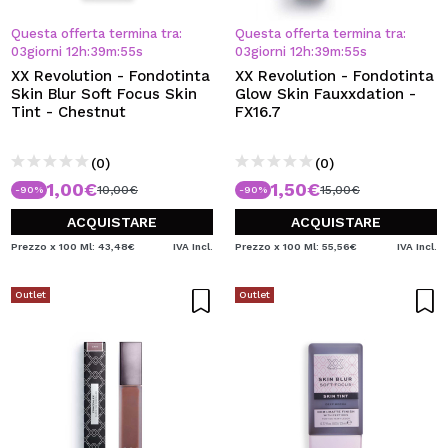
Questa offerta termina tra:
Questa offerta termina tra:
03
giorni
12
h
:
39
m
:
55
s
03
giorni
12
h
:
39
m
:
55
s
XX Revolution - Fondotinta
XX Revolution - Fondotinta
Skin Blur Soft Focus Skin
Glow Skin Fauxxdation -
Tint - Chestnut
FX16.7
(0)
(0)
1,00€
1,50€
10,00€
15,00€
-90%
-90%
ACQUISTARE
ACQUISTARE
Prezzo x 100 Ml: 43,48€
IVA Incl.
Prezzo x 100 Ml: 55,56€
IVA Incl.
Outlet
Outlet