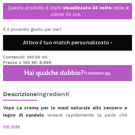
Questo prodotto è stato
visualizzato 34 volte
nelle
ultime 24 ore.
È il prodotto giusto per me?
Attiva il tuo match personalizzato ›
Contenuti: 100.00 ml
Prezzo x 100 Ml: 8,99€
Hai qualche dubbio?
Ti aiutiamo
qui
Descrizione
Ingredienti
Yope La crema per le mani naturale allo zenzero e
legno di sandalo
lenisce rapidamente la pelle che
necessita di idratazione e ne ripristina l'elasticità.
ver más
Il suo aroma è una combinazione sensuale di zenzero e