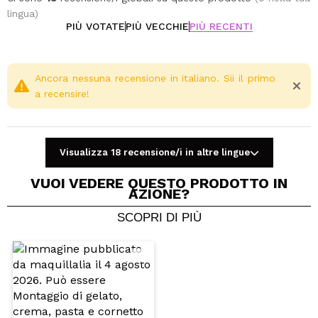
idratazione e di un'azione rassodante.
lingua)
PIÙ VOTATE
PIÙ VECCHIE
PIÙ RECENTI
Vegan.
Cruelty free.
Ancora nessuna recensione in italiano. Sii il primo
a recensire!
Visualizza 18 recensione/i in altre lingue
VUOI VEDERE QUESTO PRODOTTO IN
AZIONE?
SCOPRI DI PIÙ
Condividi un video o una foto
Il tuo video potrebbe essere il primo. Immaginalo...
Consiglieresti questo acquisto?
Si
No
5/5