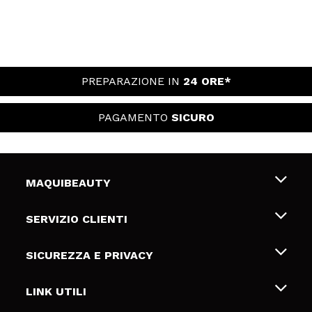
PREPARAZIONE IN
24 ORE*
PAGAMENTO
SICURO
MAQUIBEAUTY
Chi siamo
SERVIZIO CLIENTI
Offerte di lavoro
Spedizioni & Resi
SICUREZZA E PRIVACY
Gift Cards
Recesso / Resi
Termini e condizioni
LINK UTILI
Metodi di pagamamento
Informativa sulla privacy