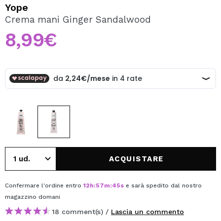
VOGLIO REGISTRARMI
Yope
Crema mani Ginger Sandalwood
Creando un account su Maquibeauty.it potrai fare i tuoi
acquisti velocemente, controllare lo stato dei tuoi ordini e
8,99€
consultare le tue operazioni precedenti.
CREARE UN ACCOUNT
ACQUISTARE
Confermare l'ordine entro
12
h
:
57
m
:
45
s
e sarà spedito dal nostro
magazzino
domani
18 comment(s) /
Lascia un commento