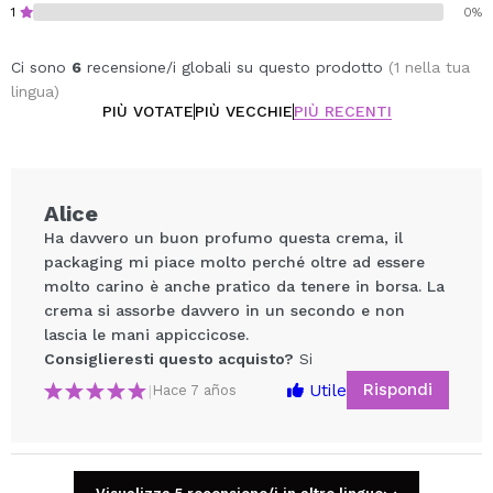
da usare e più rispettosi dell'ambiente.
1
0%
Non contiene:
Oli minerali.
Ci sono
6
recensione/i globali su questo prodotto
(1 nella tua
Parabeni.
lingua)
PEG.
PIÙ VOTATE
PIÙ VECCHIE
PIÙ RECENTI
Siliconi.
Coloranti artificiali.
Alice
Cruelty free.
Ha davvero un buon profumo questa crema, il
Vegano.
packaging mi piace molto perché oltre ad essere
molto carino è anche pratico da tenere in borsa. La
crema si assorbe davvero in un secondo e non
lascia le mani appiccicose.
Consiglieresti questo acquisto?
Si
Rispondi
Utile
|
Hace 7 años
Condividi un video o una foto
Il tuo video potrebbe essere il primo. Immaginalo...