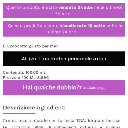
Questo prodotto è stato
venduto 3 volte
nelle ultime
24 ore.
Questo prodotto è stato
visualizzato 10 volte
nelle
ultime 24 ore.
È il prodotto giusto per me?
Attiva il tuo match personalizzato ›
Contenuti: 100.00 ml
Prezzo x 100 Ml: 8,99€
Hai qualche dubbio?
Ti aiutiamo
qui
Descrizione
Ingredienti
Crema mani naturale con formula TGA. Idrata e lenisce
le irritazioni. 98% di ingredienti naturali e minima