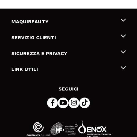
MAQUIBEAUTY
Chi siamo
SERVIZIO CLIENTI
Offerte di lavoro
Spedizioni & Resi
SICUREZZA E PRIVACY
Gift Cards
Recesso / Resi
Termini e condizioni
LINK UTILI
Metodi di pagamamento
Informativa sulla privacy
Contattaci
Politica Cookies
SEGUICI
Risoluzione delle controversie online (ODR)