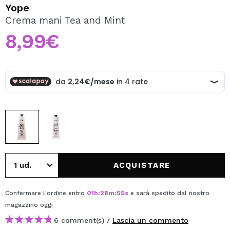
VOGLIO REGISTRARMI
Yope
Crema mani Tea and Mint
Creando un account su Maquibeauty.it potrai fare i tuoi
acquisti velocemente, controllare lo stato dei tuoi ordini e
8,99€
consultare le tue operazioni precedenti.
CREARE UN ACCOUNT
ACQUISTARE
Confermare l'ordine entro
01
h
:
28
m
:
55
s
e sarà spedito dal nostro
magazzino
oggi
6 comment(s) /
Lascia un commento