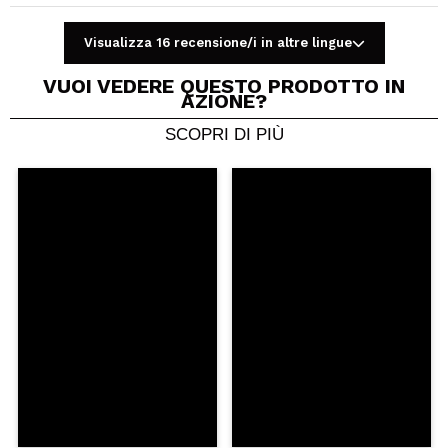
Visualizza 16 recensione/i in altre lingue
VUOI VEDERE QUESTO PRODOTTO IN
AZIONE?
SCOPRI DI PIÙ
Condividi un video o una foto
Il tuo video potrebbe essere il primo. Immaginalo...
Consiglieresti questo acquisto?
Si
No
5/5
INVIA