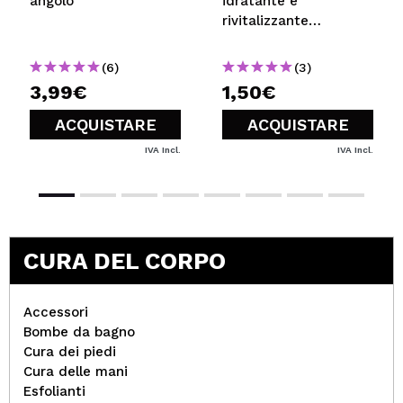
angolo
idratante e
rivitalizzante
Animated Face Mask
Series - Unicorno
(6)
(3)
3,99€
1,50€
ACQUISTARE
ACQUISTARE
IVA Incl.
IVA Incl.
CURA DEL CORPO
Accessori
Bombe da bagno
Cura dei piedi
Cura delle mani
Esfolianti