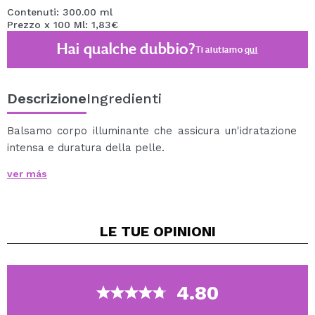
Contenuti: 300.00 ml
Prezzo x 100 Ml: 1,83€
Hai qualche dubbio?
Ti aiutiamo
qui
Descrizione
Ingredienti
Balsamo corpo illuminante che assicura un'idratazione
intensa e duratura della pelle.
Dona un finish morbido e liscio.
ver más
I minerali che include illuminano e creano una
brillantezza radiosa sulla pelle.
Indicato soprattutto per pelli secche o molto secche.
LE TUE
OPINIONI
Massaggiare sulla pelle e lasciare assorbire il
prodotto.
Accedi a tutti i prodotti della linea GdanSkin tramite
questo link.
4.80