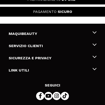
PAGAMENTO
SICURO
MAQUIBEAUTY
Chi siamo
SERVIZIO CLIENTI
Offerte di lavoro
Spedizioni & Resi
SICUREZZA E PRIVACY
Gift Cards
Recesso / Resi
Termini e condizioni
LINK UTILI
Metodi di pagamamento
Informativa sulla privacy
Contattaci
Politica Cookies
SEGUICI
Risoluzione delle controversie online (ODR)