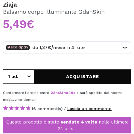
VOGLIO REGISTRARMI
Ziaja
Balsamo corpo illuminante GdanSkin
Creando un account su Maquibeauty.it potrai fare i tuoi
acquisti velocemente, controllare lo stato dei tuoi ordini e
5,49€
consultare le tue operazioni precedenti.
CREARE UN ACCOUNT
ACQUISTARE
Confermare l'ordine entro
22
h
:
23
m
:
49
s
e sarà spedito dal nostro
magazzino
domani
16 comment(s) /
Lascia un commento
Questo prodotto è stato
venduto 4 volte
nelle ultime
24 ore.