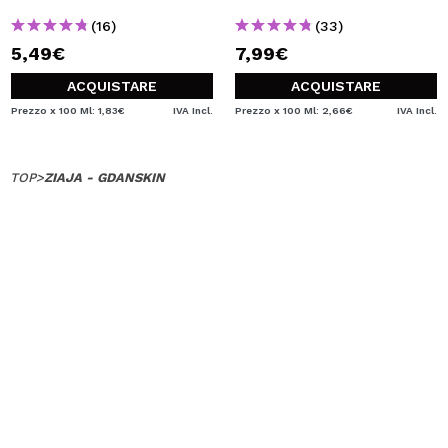
VOGLIO REGISTRARMI
(16)
(33)
Creando un account su Maquibeauty.it potrai fare i tuoi
5,49€
7,99€
acquisti velocemente, controllare lo stato dei tuoi ordini e
consultare le tue operazioni precedenti.
ACQUISTARE
ACQUISTARE
Prezzo x 100 Ml: 1,83€
IVA Incl.
Prezzo x 100 Ml: 2,66€
IVA Incl.
CREARE UN ACCOUNT
TOP
>
ZIAJA - GDANSKIN