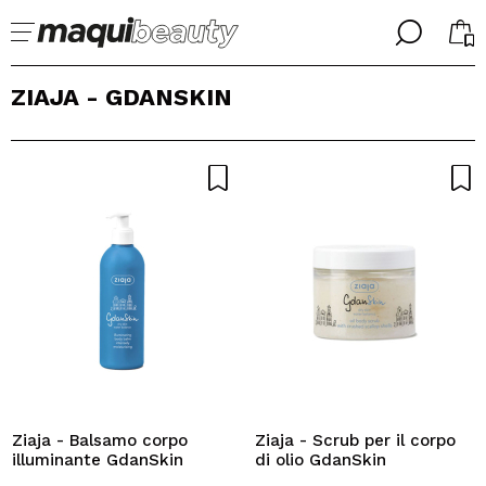
╳
╳
ZIAJA - GDANSKIN
SELEZIONA LA TUA LINGUA
Sono già #maquilover, ho un account
BENVENUTO!
ITALIANO
ESPAÑOL
ENGLISH
FRANCES
ALEMAN
PORTUGUESE
Ha dimenticato la password?
Ziaja - Balsamo corpo
Ziaja - Scrub per il corpo
illuminante GdanSkin
di olio GdanSkin
Non ho un account qui