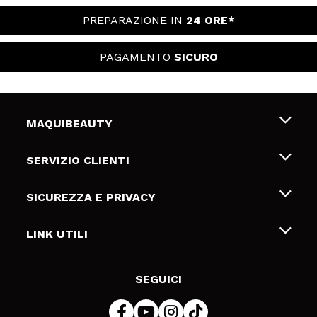
PREPARAZIONE IN
24 ORE*
PAGAMENTO
SICURO
MAQUIBEAUTY
Chi siamo
SERVIZIO CLIENTI
Offerte di lavoro
Spedizioni & Resi
SICUREZZA E PRIVACY
Gift Cards
Recesso / Resi
Termini e condizioni
LINK UTILI
Metodi di pagamamento
Informativa sulla privacy
Contattaci
Politica Cookies
SEGUICI
Risoluzione delle controversie online (ODR)