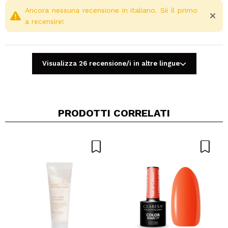
Ancora nessuna recensione in italiano. Sii il primo
a recensire!
Visualizza 26 recensione/i in altre lingue
PRODOTTI CORRELATI
Condividi un video o una foto
Il tuo video potrebbe essere il primo. Immaginalo...
Consiglieresti questo acquisto?
Si
No
5/5
INVIA