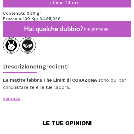
ultime 24 ore.
Contenuti: 0.20 gr
Prezzo x 100 Kg: 3.495,02€
Hai qualche dubbio?
Ti aiutiamo
qui
Descrizione
Ingredienti
Le matite labbra The Limit di CORAZONA
sono qui per
conquistare te e le tue labbra.
La sua texture cremosa e leggera e l'ultra
ver más
pigmentazione regalano alle labbra una finitura opaca
e confortevole in una sola passata.
La sua formula rimane intatta per ore dopo
LE TUE
OPINIONI
l'applicazione. La sua mina sottile consente di delineare
il contorno delle labbra con una linea precisa.