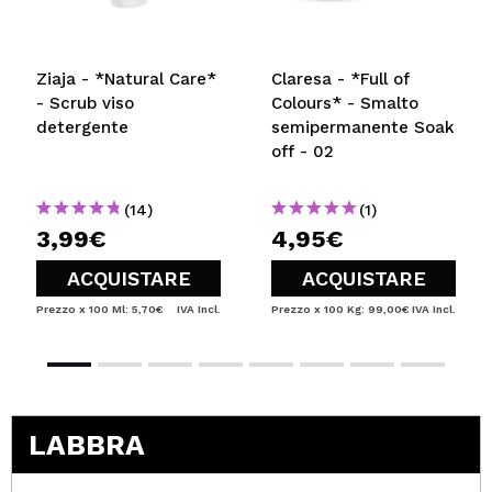
Ziaja - *Natural Care*
Claresa - *Full of
- Scrub viso
Colours* - Smalto
detergente
semipermanente Soak
off - 02
(14)
(1)
3,99€
4,95€
ACQUISTARE
ACQUISTARE
Prezzo x 100 Ml: 5,70€
IVA Incl.
Prezzo x 100 Kg: 99,00€
IVA Incl.
LABBRA