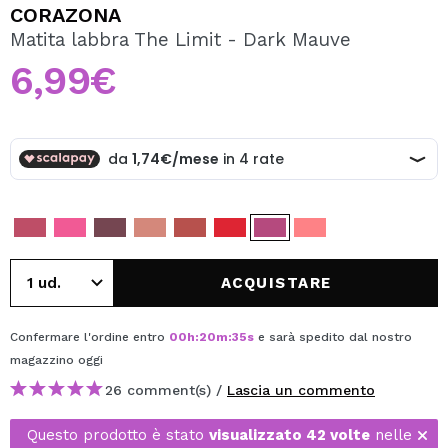
VOGLIO REGISTRARMI
CORAZONA
Matita labbra The Limit - Dark Mauve
Creando un account su Maquibeauty.it potrai fare i tuoi
acquisti velocemente, controllare lo stato dei tuoi ordini e
6,99€
consultare le tue operazioni precedenti.
CREARE UN ACCOUNT
ACQUISTARE
Confermare l'ordine entro
00
h
:
20
m
:
35
s
e sarà spedito dal nostro
magazzino
oggi
26 comment(s) /
Lascia un commento
Questo prodotto è stato
visualizzato 42 volte
nelle