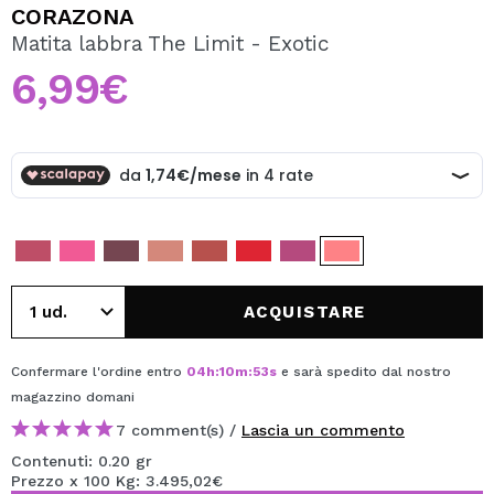
VOGLIO REGISTRARMI
CORAZONA
Matita labbra The Limit - Exotic
Creando un account su Maquibeauty.it potrai fare i tuoi
acquisti velocemente, controllare lo stato dei tuoi ordini e
6,99€
consultare le tue operazioni precedenti.
CREARE UN ACCOUNT
ACQUISTARE
Confermare l'ordine entro
04
h
:
10
m
:
53
s
e sarà spedito dal nostro
magazzino
domani
7 comment(s) /
Lascia un commento
Contenuti: 0.20 gr
Prezzo x 100 Kg: 3.495,02€