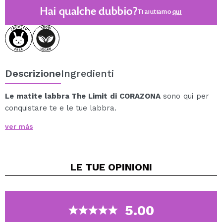
Hai qualche dubbio?
Ti aiutiamo
qui
Descrizione
Ingredienti
Le matite labbra The Limit di CORAZONA
sono qui per
conquistare te e le tue labbra.
La sua texture cremosa e leggera e l'ultra
ver más
pigmentazione regalano alle labbra una finitura opaca
e confortevole in una sola passata.
La sua formula rimane intatta per ore dopo
LE TUE
OPINIONI
l'applicazione. La sua mina sottile consente di delineare
il contorno delle labbra con una linea precisa.
Il colore è uniforme e si stende facilmente e
velocemente.
5.00
Disponibile in 8 tonalità, così puoi scegliere quella più