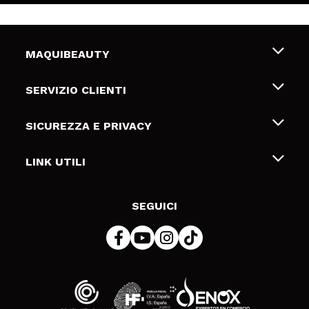
MAQUIBEAUTY
Chi siamo
SERVIZIO CLIENTI
Offerte di lavoro
Spedizioni & Resi
SICUREZZA E PRIVACY
Gift Cards
Recesso / Resi
Termini e condizioni
LINK UTILI
Metodi di pagamamento
Informativa sulla privacy
Contattaci
Politica Cookies
SEGUICI
Risoluzione delle controversie online (ODR)