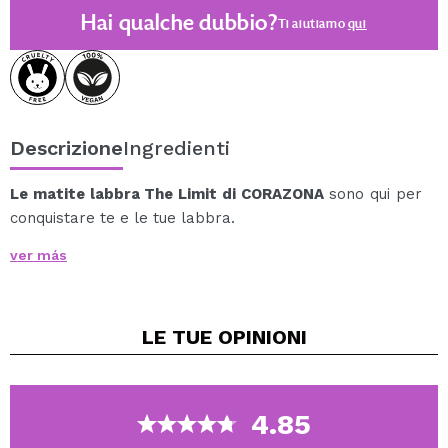
Hai qualche dubbio?
Ti aiutiamo
qui
Descrizione
Ingredienti
Le matite labbra The Limit di CORAZONA
sono qui per
conquistare te e le tue labbra.
La sua texture cremosa e leggera e l'ultra
ver más
pigmentazione regalano alle labbra una finitura opaca
e confortevole in una sola passata.
La sua formula rimane intatta per ore dopo
LE TUE
OPINIONI
l'applicazione. La sua mina sottile consente di delineare
il contorno delle labbra con una linea precisa.
Il colore è uniforme e si stende facilmente e
velocemente.
4.85
Disponibile in 8 tonalità, così puoi scegliere quella più