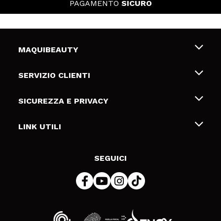
PAGAMENTO
SICURO
MAQUIBEAUTY
Chi siamo
SERVIZIO CLIENTI
Offerte di lavoro
Spedizioni & Resi
SICUREZZA E PRIVACY
Gift Cards
Recesso / Resi
Termini e condizioni
LINK UTILI
Metodi di pagamamento
Informativa sulla privacy
Contattaci
Politica Cookies
SEGUICI
Risoluzione delle controversie online (ODR)