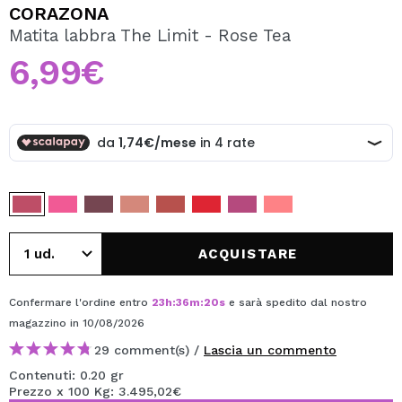
VOGLIO REGISTRARMI
CORAZONA
Matita labbra The Limit - Rose Tea
Creando un account su Maquibeauty.it potrai fare i tuoi
acquisti velocemente, controllare lo stato dei tuoi ordini e
6,99€
consultare le tue operazioni precedenti.
CREARE UN ACCOUNT
ACQUISTARE
Confermare l'ordine entro
23
h
:
36
m
:
20
s
e sarà spedito dal nostro
magazzino
in 10/08/2026
29 comment(s) /
Lascia un commento
Contenuti: 0.20 gr
Prezzo x 100 Kg: 3.495,02€