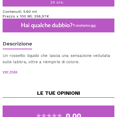
24 ore.
Contenuti: 5.60 ml
Prezzo x 100 Ml: 356,97€
Hai qualche dubbio?
Ti aiutiamo
qui
Descrizione
Un rossetto liquido che lascia una sensazione vellutata
sulle labbra, oltre a riempirle di colore.
Formula che una volta asciutta rimane uniforme e a
ver más
lunga tenuta.
Cruelty free.
LE TUE
OPINIONI
Vegan.
0.00