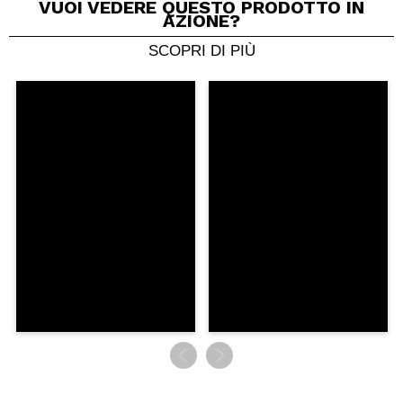
VUOI VEDERE QUESTO PRODOTTO IN
AZIONE?
SCOPRI DI PIÙ
Condividi un video o una foto
Il tuo video potrebbe essere il primo. Immaginalo...
Consiglieresti questo acquisto?
Si
No
5/5
INVIA