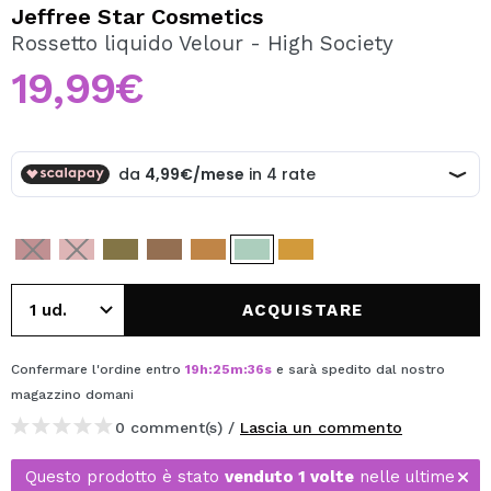
VOGLIO REGISTRARMI
Jeffree Star Cosmetics
Rossetto liquido Velour - High Society
Creando un account su Maquibeauty.it potrai fare i tuoi
acquisti velocemente, controllare lo stato dei tuoi ordini e
19,99€
consultare le tue operazioni precedenti.
CREARE UN ACCOUNT
ACQUISTARE
Confermare l'ordine entro
19
h
:
25
m
:
35
s
e sarà spedito dal nostro
magazzino
domani
0 comment(s) /
Lascia un commento
Questo prodotto è stato
venduto 1 volte
nelle ultime